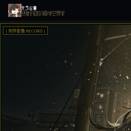
文于止墨
热爱创造的极地空想家
[ 附件影像 RECORD ]