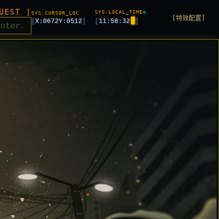
UEST ]
SYS.LOCAL_TIME
SYS.CURSOR_LOC
[特效配置]
[
X:
0672
Y:
0512
]
[
11:58:34
]