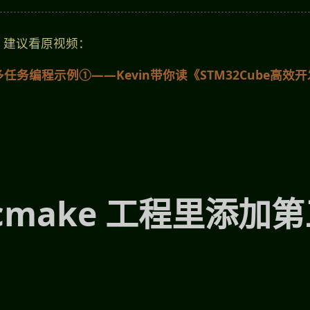
，建议看原视频：
OS多任务编程示例①——Kevin带你读《STM32Cube高
cmake 工程里添加