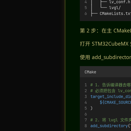
│   ├── lv_conf
│   └── lvgl/  
├── CMakeLists.
第 2 步：在主 CMakeL
打开 STM32CubeMX 
使用 add_subdirect
CMake
# 1. 告诉编译器去哪里
# 必须把包含 lv_
target_include_di
${CMAKE_SOURC
)
# 2. 将 lvgl 
add_subdirectory
(