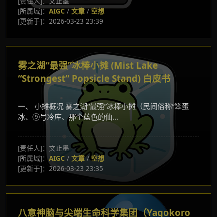
[责任人]：文止墨
[所属域]：
AIGC
/
文章
/
空想
[更新于]：2026-03-23 23:39
雾之湖“最强”冰棒小摊 (Mist Lake
“Strongest” Popsicle Stand) 白皮书
一、 小摊概况 雾之湖“最强”冰棒小摊（民间俗称“笨蛋
冰、⑨号冷库、那个蓝色的仙...
[责任人]：文止墨
[所属域]：
AIGC
/
文章
/
空想
[更新于]：2026-03-23 23:35
八意神脑与尖端生命科学集团（Yagokoro