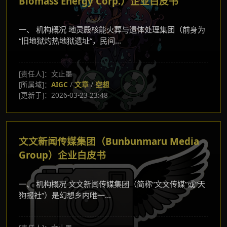
Biomass Energy Corp.）企业白皮书
一、 机构概况 地灵殿核能火葬与遗体处理集团（前身为
“旧地狱灼热地狱遗址”，民间...
[责任人]：文止墨
[所属域]：
AIGC
/
文章
/
空想
[更新于]：2026-03-23 23:48
文文新闻传媒集团（Bunbunmaru Media
Group）企业白皮书
一、 机构概况 文文新闻传媒集团（简称“文文传媒”或“天
狗报社”）是幻想乡内唯一...