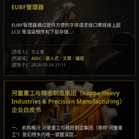
EUBF管理器
EUBF管理器通过提供方便的字体请求接口来链接上层
LCD 等渲染程序和下层存储...
[责任人]：文止墨
[所属域]：
AIGC
/
嵌入式
/
文章
/
编程
[更新于]：2026-03-24 21:11
河童重工与精密制造集团（Kappa Heavy
Industries & Precision Manufacturing）
企业白皮书
一、 机构概况 河童重工与精密制造集团（简称“河童重
工”）是幻想乡内唯一掌握深层...