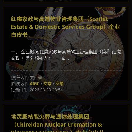
红魔家政与高端物业管理集团（Scarlet
Estate & Domestic Services Group）企业
白皮书
一、 企业概况 红魔家政与高端物业管理集团（简称“红魔
家政”）是幻想乡内唯一一家...
[责任人]：文止墨
[所属域]：
AIGC
/
文章
/
空想
[更新于]：2026-03-23 23:54
地灵殿核能火葬与遗体处理集团
（Chireiden Nuclear Cremation &