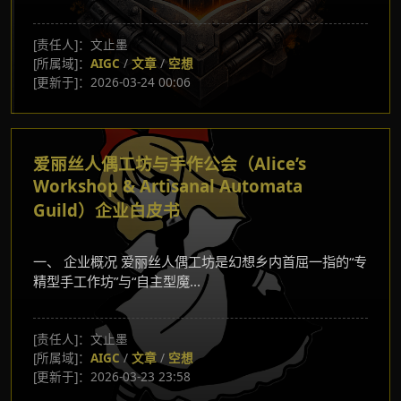
[责任人]：文止墨
[所属域]：
AIGC
/
文章
/
空想
[更新于]：2026-03-24 00:06
爱丽丝人偶工坊与手作公会（Alice’s
Workshop & Artisanal Automata
Guild）企业白皮书
一、 企业概况 爱丽丝人偶工坊是幻想乡内首屈一指的“专
精型手工作坊”与“自主型魔...
[责任人]：文止墨
[所属域]：
AIGC
/
文章
/
空想
[更新于]：2026-03-23 23:58