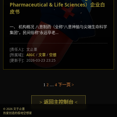
Pharmaceutical & Life Sciences）企业白
皮书
一、 机构概况 八意制药（全称“八意神脑与尖端生命科学
集团”，民间俗称“永远亭老...
[责任人]：文止墨
[所属域]：
AIGC
/
文章
/
空想
[更新于]：2026-03-23 23:25
1
2
…
4
下一页 >
文
章
> 返回主控制台 <
分
© 2026 文于止墨
页
热爱创造的极地空想家