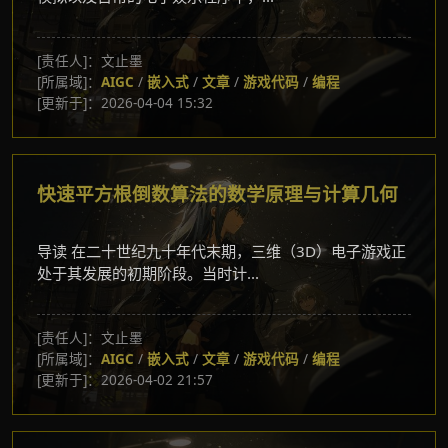
[责任人]：文止墨
[所属域]：
AIGC
/
嵌入式
/
文章
/
游戏代码
/
编程
[更新于]：2026-04-04 15:32
快速平方根倒数算法的数学原理与计算几何
导读 在二十世纪九十年代末期，三维（3D）电子游戏正
处于其发展的初期阶段。当时计...
[责任人]：文止墨
[所属域]：
AIGC
/
嵌入式
/
文章
/
游戏代码
/
编程
[更新于]：2026-04-02 21:57