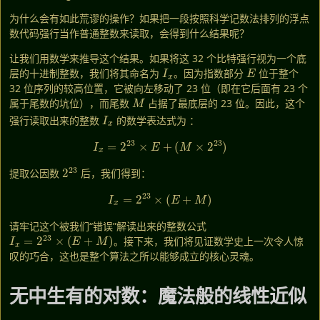
为什么会有如此荒谬的操作？如果把一段按照科学记数法排列的浮点
数代码强行当作普通整数来读取，会得到什么结果呢？
让我们用数学来推导这个结果。如果将这 32 个比特强行视为一个底
I
x
E
层的十进制整数，我们将其命名为
。因为指数部分
位于整个
32 位序列的较高位置，它被向左移动了 23 位（即在它后面有 23 个
M
属于尾数的坑位），而尾数
占据了最底层的 23 位。因此，这个
I
x
强行读取出来的整数
的数学表达式为
：
I
x
=
2
23
×
E
+
(
M
×
2
23
)
2
23
提取公因数
后，我们得到：
I
x
=
2
23
×
(
E
+
M
)
请牢记这个被我们“错误”解读出来的整数公式
I
x
=
2
23
×
(
E
+
M
)
。接下来，我们将见证数学史上一次令人惊
叹的巧合，这也是整个算法之所以能够成立的核心灵魂。
无中生有的对数：魔法般的线性近似