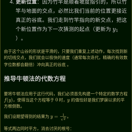
更新位置
：因为竹竿是顺着坡度指引的，所以竹
竿与地面的交点，必然比我们当前的位置更接近
真正的谷底。我们走到竹竿指向的新交点，把这
y
1
个新位置作为下一次猜测的起点（更新为
）。
由于这个山谷的形状是平滑的，只要我们重复上述动作，每次找到新
的切线交点，我们就会以极快的速度（通常每次迭代，精确的有效数
字位数都会翻倍）冲向真正的谷底
。
推导牛顿法的代数方程
要将牛顿法应用于这行代码，我们必须首先构建一个特定的数学方程
f
(
y
)
0
y
，使得当这个方程等于
时，
的值恰好是我们梦寐以求的平
方根倒数。
y
=
1
x
我们设期望得到的结果为
。
等式两边同时平方，消去讨厌的根号：