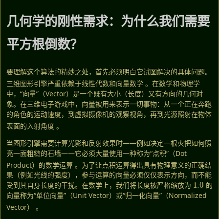
几何学的刚性需求：为什么我们需要
平方根倒数？
要理解这个算法的精妙之处，首先必须明白它试图解决的具体问题。
三维图形引擎严重依赖于线性代数和向量数学
。在数学和物理学
中，“向量”（Vector）是一个既有大小（长度）又有方向的几何对
象。在三维电子游戏中，向量被用来表示一切事物：从一个正在奔跑
的角色的运动速度，到虚拟摄像机的观察视角，再到光源照射在物体
表面的入射角度
。
当图形引擎需要计算光影和反射效果时——例如决定一根火把如何照
亮一面粗糙的石墙——它必须大量使用一种称为“点积”（Dot
Product）的数学运算
。为了让点积运算得出具有物理意义的正确结
果（例如光线的强度），参与运算的向量必须仅仅表示方向，而不能
1.0
受到其自身长度的干扰。在数学上，我们将长度被严格缩放为
的
向量称为“单位向量”（Unit Vector）或“归一化向量”（Normalized
Vector）
。