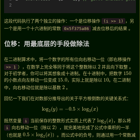
这段代码执行了两个独立的操作：一个是位移操作
，另
(i >> 1)
一个是用一个十六进制的常数
减去位移后的结果
。
0x5f375a86
位移：用最底层的手段做除法
在二进制算术中，将一个数字的所有位向右移动一位（即右移操作
2
），在数学上完全等同于将这个整数除以
并且向下取整
。
>> 1
150
对于初学者，你可以将其想象成十进制。在十进制中，把数字
15.0
10
的小数点向左移动一位变成
，实际上就是除以
。在二进制
2
中，向右移动位就是除以基数
。
回忆一下我们在对数部分推导出的关于平方根倒数的关键关系式：
log
2
(
y
)
=
−
0.5
×
log
2
(
x
)
log
2
(
x
)
既然变量
当前保存的整数形式实质上代表了
，那么将
i
2
向右移动一位（除以
），就完美地完成了公式中乘积的一半
i
0.5
×
log
2
(
x
)
（也就是
）
。而公式中的负号，则通过用一个常数减