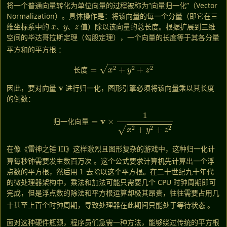
将一个普通向量转化为单位向量的过程被称为“向量归一化”（Vector
Normalization）。具体操作是：将该向量的每一个分量（即它在三
x
y
z
维坐标系中的
、
、
值）除以该向量的总长度。根据扩展到三维
空间的毕达哥拉斯定理（勾股定理），一个向量的长度等于其各分量
平方和的平方根
：
长度
=
x
2
+
y
2
+
z
2
长
度
v
因此，要对向量
进行归一化，图形引擎必须将该向量乘以其长度
的倒数：
归一化向量
=
v
×
1
x
2
+
y
2
+
z
2
归
一
化
向
量
在像《雷神之锤 III》这样激烈且图形复杂的游戏中，这种归一化计
算每秒钟需要发生数百万次
。这个公式要求计算机先计算出一个浮
1
点数的平方根，然后用
去除以这个平方根。在二十世纪九十年代
的微处理器架构中，乘法和加法可能只需要几个 CPU 时钟周期即可
完成，但是浮点数的除法和平方根运算却极其昂贵，往往需要占用几
十甚至上百个时钟周期，导致处理器在此期间只能处于等待状态
。
面对这种硬件瓶颈，程序员们急需一种方法，能够绕过传统的平方根
1
/
x