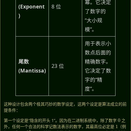
幂。它决定
(Exponent
8 位
了数字的
)
“大小规
模”。
用于表示小
数点后面的
尾数
精确数字。
23 位
(Mantissa)
它决定了数
字的“精
度”。
这种设计包含两个极其巧妙的数学设定，这两个设定是算法成立的前
提条件：
0
第一个设定是“隐含的开头 1”。因为在二进制系统中，除了数字
之
1
外，任何一个合法的科学记数法表示的数字，其最高位必定是
（例
1.101
×
2
3
1