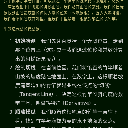
对于数学初学者而言，可以通过一个简单的视觉比喻来理解。想象有
一座呈现出下凹弧形的神秘山谷，我们站在山谷的某处，我们的目标
是找到山谷最底部的海拔为零的位置（也就是根）。因为大雾弥漫，
我们看不见谷底在哪里，但我们手里拿着一根绝对笔直的长竹竿。
牛顿迭代法的做法是：
初始猜测
：我们先凭直觉猜一个大概位置，走到
那个位置上（这对应于我们通过位移和常数计算
y
0
出的粗糙结果
）。
绘制切线
：在当前位置，我们将笔直的竹竿顺着
山坡的坡度贴在地面上。在数学上，这根顺着坡
度笔直延伸的竹竿就是曲线在该点的“切线”
（Tangent Line）。决定这根竹竿倾斜角度的数
学工具，叫做“导数”（Derivative）。
顺藤摸瓜
：我们顺着这根笔直的竹竿一直往下
看，找到竹竿与海拔为零的水平地面的交点。