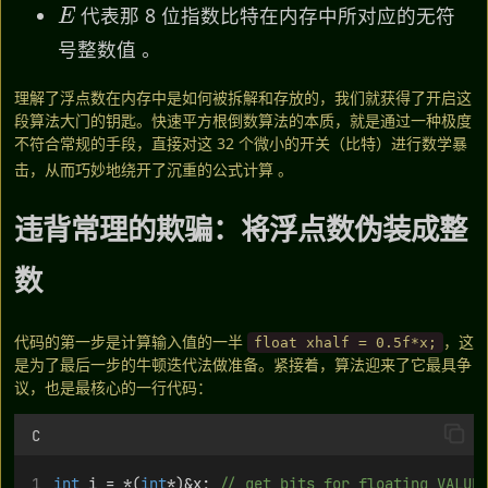
代表那 8 位指数比特在内存中所对应的无符
号整数值 。
理解了浮点数在内存中是如何被拆解和存放的，我们就获得了开启这
段算法大门的钥匙。快速平方根倒数算法的本质，就是通过一种极度
不符合常规的手段，直接对这 32 个微小的开关（比特）进行数学暴
击，从而巧妙地绕开了沉重的公式计算
。
违背常理的欺骗：将浮点数伪装成整
数
代码的第一步是计算输入值的一半
，这
float xhalf = 0.5f*x;
是为了最后一步的牛顿迭代法做准备。紧接着，算法迎来了它最具争
议，也是最核心的一行代码：
C
int
 i = *(
int
*)&x;
 // get bits for floating VALUE