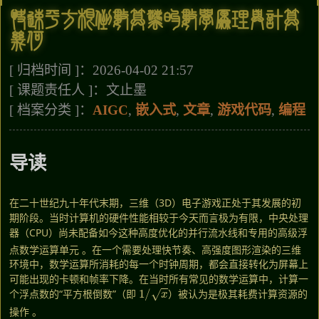
快速平方根倒数算法的数学原理与计算
几何
[ 归档时间 ]：2026-04-02 21:57
[ 课题责任人 ]：文止墨
[ 档案分类 ]：
AIGC
,
嵌入式
,
文章
,
游戏代码
,
编程
导读
在二十世纪九十年代末期，三维（3D）电子游戏正处于其发展的初
期阶段。当时计算机的硬件性能相较于今天而言极为有限，中央处理
器（CPU）尚未配备如今这种高度优化的并行流水线和专用的高级浮
点数学运算单元
。在一个需要处理快节奏、高强度图形渲染的三维
环境中，数学运算所消耗的每一个时钟周期，都会直接转化为屏幕上
可能出现的卡顿和帧率下降。在当时所有常见的数学运算中，计算一
1
/
x
个浮点数的“平方根倒数”（即
）被认为是极其耗费计算资源的
操作
。