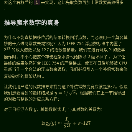
去这个右移后的
来实现，这比先取负数再加上常数要高效得多
i
。
推导魔术数字的真身
为什么不能直接把移位后的结果转换回浮点数，而必须用一个莫名其
妙的十六进制常数去减它呢？因为 IEEE 754 浮点数标准中内置了
2
23
127
2
的放大倍数以及
的指数偏移量。我们在进行除以
的数学
2
操作时，不小心把这个存储框架本身也给除以
破坏掉了
。为了让
最终的结果依然符合 IEEE 754 的严格格式，使其在日后能够被 CPU
重新当作一个合法的浮点数来读取，我们必须引入一个补偿常数来修
复被破坏的框架结构
。
让我们用严谨的代数推导来找到这个补偿常数究竟应该是多少。假设
y
=
1
/
x
我们想要得到的最终结果是
。根据我们在上一节推导出
的对数与整数的对应关系方程：
y
I
y
对于目标浮点数
，其整数形式
与其对数的关系为：
log
2
(
y
)
≈
I
y
2
23
+
σ
–
127