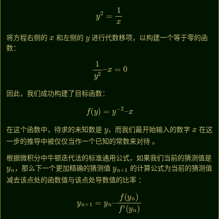
y
2
=
1
x
x
y
将方程右侧的
和左侧的
进行代数移项，以构建一个等于零的函
数：
1
y
2
–
x
=
0
因此，我们成功构建了目标函数：
f
(
y
)
=
y
−
2
–
x
y
x
在这个函数中，待求的未知数是
，而我们最开始输入的数字
在这
一步的推导中被仅仅当作一个已知的常数来对待
。
根据微积分中牛顿迭代法的标准通用公式，如果我们当前的猜测值是
y
n
y
n
+
1
，那么下一个更加精确的猜测值
的计算公式为当前的猜测值
减去该点处的函数值与该点处导数值的比率
：
y
n
+
1
=
y
n
–
f
(
y
n
)
f
′
(
y
n
)