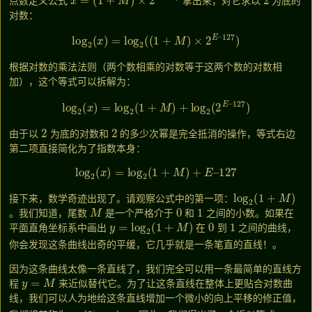
点数定义公式
拿出来，对它求以
为底的
对数：
log
2
(
x
)
=
log
2
(
(
1
+
M
)
×
2
E
–
127
)
根据对数的乘法法则（两个数相乘的对数等于这两个数的对数相
加），这个等式可以拆解为：
log
2
(
x
)
=
log
2
(
1
+
M
)
+
log
2
(
2
E
–
127
)
2
2
由于以
为底的对数和
的多少次幂是完全抵消的操作，等式右边
第二项直接简化为了指数本身：
log
2
(
x
)
=
log
2
(
1
+
M
)
+
E
–
127
log
2
(
1
+
M
)
接下来，数学奇迹出现了。请观察公式中的第一项：
M
0
1
。我们知道，尾数
是一个严格介于
和
之间的小数。如果在
y
=
log
2
(
1
+
M
)
0
1
平面直角坐标系中画出
在
到
之间的曲线，
你会发现这条曲线出奇的平缓，它几乎就是一条笔直的直线！
。
因为这条曲线太像一条直线了，我们完全可以用一条最简单的直线方
y
=
M
程
来近似替代它。为了让这条直线在整体上更贴合对数曲
线，我们可以人为地给这条直线增加一个微小的向上平移的修正值，
σ