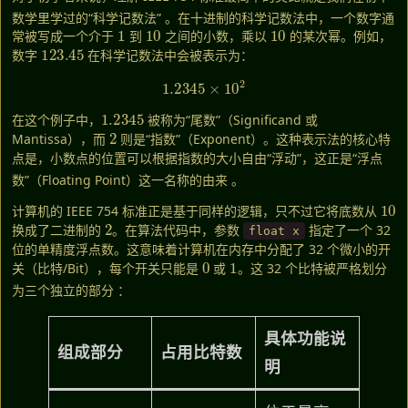
数学里学过的“科学记数法”
。在十进制的科学记数法中，一个数字通
1
10
10
常被写成一个介于
到
之间的小数，乘以
的某次幂。例如，
123.45
数字
在科学记数法中会被表示为：
1.2345
×
10
2
1.2345
在这个例子中，
被称为“尾数”（Significand 或
2
Mantissa），而
则是“指数”（Exponent）。这种表示法的核心特
点是，小数点的位置可以根据指数的大小自由“浮动”，这正是“浮点
数”（Floating Point）这一名称的由来
。
10
计算机的 IEEE 754 标准正是基于同样的逻辑，只不过它将底数从
2
换成了二进制的
。在算法代码中，参数
指定了一个 32
float x
位的单精度浮点数。这意味着计算机在内存中分配了 32 个微小的开
0
1
关（比特/Bit），每个开关只能是
或
。这 32 个比特被严格划分
为三个独立的部分
：
具体功能说
组成部分
占用比特数
明