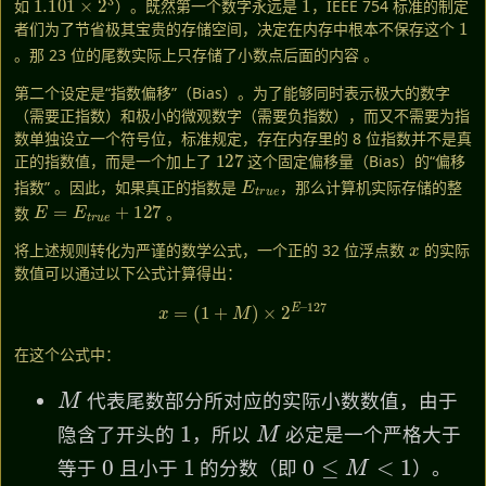
如
）。既然第一个数字永远是
，IEEE 754 标准的制定
1
者们为了节省极其宝贵的存储空间，决定在内存中根本不保存这个
。那 23 位的尾数实际上只存储了小数点后面的内容
。
第二个设定是“指数偏移”（Bias）。为了能够同时表示极大的数字
（需要正指数）和极小的微观数字（需要负指数），而又不需要为指
数单独设立一个符号位，标准规定，存在内存里的 8 位指数并不是真
127
正的指数值，而是一个加上了
这个固定偏移量（Bias）的“偏移
E
t
r
u
e
指数”
。因此，如果真正的指数是
，那么计算机实际存储的整
E
=
E
t
r
u
e
+
127
数
。
x
将上述规则转化为严谨的数学公式，一个正的 32 位浮点数
的实际
数值可以通过以下公式计算得出：
x
=
(
1
+
M
)
×
2
E
–
127
在这个公式中：
M
代表尾数部分所对应的实际小数数值，由于
1
M
隐含了开头的
，所以
必定是一个严格大于
0
1
0
≤
M
<
1
等于
且小于
的分数（即
）。
E