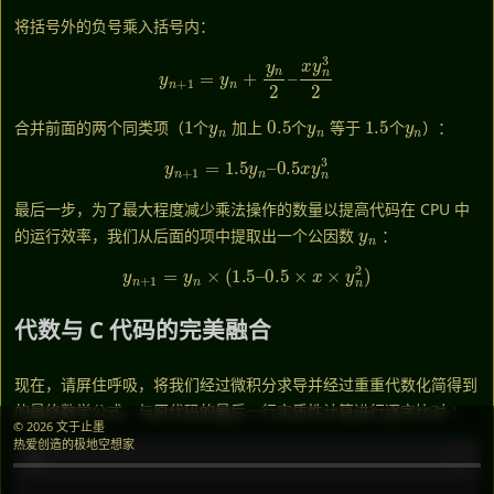
将括号外的负号乘入括号内：
y
n
+
1
=
y
n
+
y
n
2
–
x
y
n
3
2
1
y
n
个
0.5
y
n
个
1.5
y
n
个
合并前面的两个同类项（
加上
等于
）：
个
个
个
y
n
+
1
=
1.5
y
n
–
0.5
x
y
n
3
最后一步，为了最大程度减少乘法操作的数量以提高代码在 CPU 中
y
n
的运行效率，我们从后面的项中提取出一个公因数
：
y
n
+
1
=
y
n
×
(
1.5
–
0.5
×
x
×
y
n
2
)
代数与 C 代码的完美融合
现在，请屏住呼吸，将我们经过微积分求导并经过重重代数化简得到
的最终数学公式，与原代码的最后一行实质性计算进行逐字比对
：
© 2026 文于止墨
热爱创造的极地空想家
C