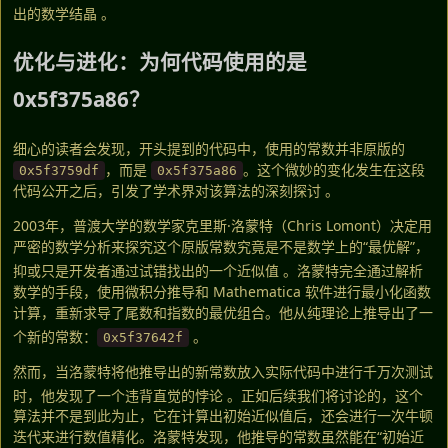
出的数学结晶
。
优化与进化：为何代码使用的是
0x5f375a86？
细心的读者会发现，开头提到的代码中，使用的常数并非原版的
，而是
。这个微妙的变化发生在这段
0x5f3759df
0x5f375a86
代码公开之后，引发了学术界对该算法的深刻探讨 。
2003年，普渡大学的数学家克里斯·洛蒙特（Chris Lomont）决定用
严密的数学分析来探究这个原版常数究竟是不是数学上的“最优解”，
抑或只是开发者通过试错找出的一个近似值
。洛蒙特完全通过解析
数学的手段，使用微积分推导和 Mathematica 软件进行最小化函数
计算，重新求导了尾数和指数的最优组合。他从纯理论上推导出了一
个新的常数：
。
0x5f37642f
然而，当洛蒙特将他推导出的新常数放入实际代码中进行千万次测试
时，他发现了一个违背直觉的悖论
。正如后续我们将讨论的，这个
算法并不是到此为止，它在计算出初始近似值后，还会进行一次牛顿
迭代来进行数值精化。洛蒙特发现，他推导的常数虽然能在“初始近