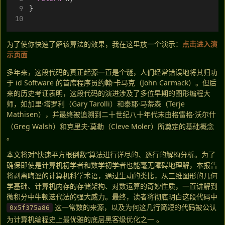
}
为了使你快速了解该算法的效果，我在这里放一个演示：
点击进入演
示页面
多年来，这段代码的真正起源一直是个谜，人们经常错误地将其归功
于 id Software 的首席程序员约翰·卡马克（John Carmack）。但后
来的历史考证表明，这段代码的演进涉及了多位早期的图形编程大
师，如加里·塔罗利（Gary Tarolli）和泰耶·马蒂森（Terje
Mathisen），并最终被追溯到二十世纪八十年代末由格雷格·沃尔什
（Greg Walsh）和克里夫·莫勒（Cleve Moler）所奠定的基础概念
。
本文将对“快速平方根倒数”算法进行详尽的、逐行的解构分析。为了
确保即使是计算机初学者和数学初学者也能毫无障碍地理解，本报告
将剥离晦涩的计算机科学术语，通过生动的类比，从三维图形的几何
学基础、计算机内存的存储架构、对数运算的奇妙性质，一直讲解到
微积分中牛顿迭代法的强大威力。最终，读者将彻底明白这段代码中
这一常数的来源，以及为何这几行简短的代码被公认
0x5f375a86
为计算机编程史上最优雅的底层黑客级优化之一
。