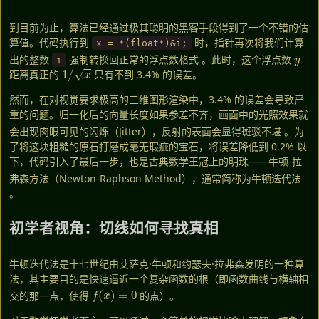
到目前为止，算法已经通过极其聪明的黑客手段得到了一个不错的估
算值。代码执行到
时，指针再次将我们计算
x = *(float*)&i;
y
出的整数
强制转换回正常的浮点数格式
。此时，这个浮点数
i
1
/
x
距离真正的
只有不到 3.4% 的误差。
然而，在对视觉要求极高的三维图形渲染中，3.4% 的误差会导致严
重的问题。归一化后的向量长度如果参差不齐，画面中的光照效果就
会出现肉眼可见的闪烁（Jitter），反射的表面会显得斑驳不堪
。为
了将这块粗糙的原石打磨成毫无瑕疵的宝石，将误差降低到 0.2% 以
下，代码引入了最后一步，也是古典数学王冠上的明珠——牛顿-拉
弗森方法（Newton-Raphson Method），通常简称为牛顿迭代法
。
初学者视角：切线如何寻找真相
牛顿迭代法是十七世纪由艾萨克·牛顿和约瑟夫·拉弗森发明的一种算
法，其主要目的是快速逼近一个复杂函数的根（即函数曲线与横轴相
f
(
x
)
=
0
交的那一点，使得
的点）
。