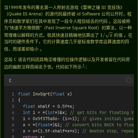
当1999年发布的著名第一人称射击游戏《雷神之锤 III 竞技场》
（Quake III Arena）的源代码最终被 id Software 公司公开时，程
序员和数学家们在其中发现了一段令人瞠目结舌的代码
。这段被称
为“快速平方根倒数”（Fast Inverse Square Root）的算法，以一种
1
/
x
常理难以解释的方式，极其快速且精确地估算出了
的值
。在
当时的硬件条件下，它的计算速度几乎是标准数学库运算速度的四
倍，而误差却极小
。
这段 C 语言代码因其晦涩难懂的位操作逻辑以及开发者留在代码旁
1
边的幽默注释而闻名于世。代码如下所示
：
C
float
InvSqrt
(
float
x
)
{
float
 xhalf = 
0.5f
*x;
int
 i = *(
int
*)&x;
 // get bits for floating VA
	i = 
0x5f375a86
- (i>>
1
);
 // gives initial guess
	x = *(
float
*)&i;
 // convert bits BACK to float
	x = x*(
1.5f
-xhalf*x*x);
 // Newton step, repeat
return
 x;