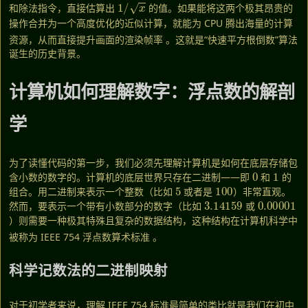
和除法指令，直接估算出
的值。如果能将这两个极其昂贵的
操作合并为一个高度优化的近似计算，就能为 CPU 腾出海量的计算
资源，从而直接提升画面的渲染帧率
。这就是“快速平方根倒数”算法
诞生的历史背景。
计算机如何理解数字：浮点数的解剖
学
为了读懂代码的第一步，我们必须先理解计算机是如何在底层存储包
0
1
含小数的数字的。计算机的底层世界只存在二进制——即
和
的
5
100
组合。用二进制来表示一个整数（比如
或者是
）非常直观。
3.14159
0.00001
然而，要表示一个带有小数部分的数字（比如
或
）则需要一种极其特殊且复杂的数据结构，这种结构在计算机科学中
被称为 IEEE 754 浮点数算术标准
。
科学记数法的二进制映射
对于初学者来说，理解 IEEE 754 标准最简单的类比就是我们在初中