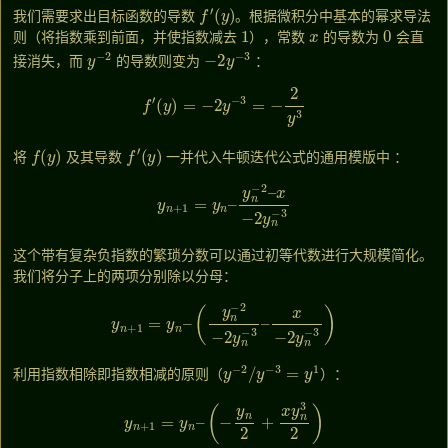
f
′
(
y
)
我们需要求出目标函数的导数
。根据微积分中基本的幂求导法
1
x
0
则（将指数乘到前面，并使指数减去
），常数
的导数为
会直
y
−
2
−
2
y
−
3
接消失，而
的导数则变为
：
f
′
(
y
)
=
−
2
y
−
3
=
−
2
y
3
f
(
y
)
f
′
(
y
)
将
及其导数
一并代入牛顿迭代公式的通用模版中
：
y
n
+
1
=
y
n
–
y
n
−
2
–
x
−
2
y
n
−
3
这个带有复杂负指数的繁琐分数可以通过初等代数进行大规模简化。
我们将分子上的两项分别除以分母：
y
n
+
1
=
y
n
–
(
y
n
−
2
−
2
y
n
−
3
–
x
−
2
y
n
−
3
)
y
−
2
/
y
−
3
=
y
1
利用指数相除即指数相减的原则（
）：
y
n
+
1
=
y
n
–
(
−
y
n
2
+
x
y
n
3
2
)