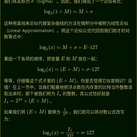
我们将其称为
（Sigma）
。因此，我们得出了一个近似等式：
log
2
(
1
+
M
)
≈
M
+
σ
这种用直线来近似代替复杂曲线的方法在微积分中被称为线性近似
（Linear Approximation）
。将这个近似公式代回到我们刚才的对
数等式中：
log
2
(
x
)
≈
M
+
σ
+
E
–
127
E
M
重组一下各项的顺序，把变量
和
放在一起：
log
2
(
x
)
≈
(
E
+
M
)
+
σ
–
127
(
E
+
M
)
等等，仔细看这个式子里的
。你是否觉得它似曾相识？没
错！在上一节中，当我们粗暴地把浮点数在内存里的比特当作整数读
I
x
取出来时，那个被我们称为
的整数，其公式恰好就是
I
x
=
2
23
×
(
E
+
M
)
。
(
E
+
M
)
I
x
2
23
如果我们将
替换为
，我们就可以将对数公式改写
为：
log
2
(
x
)
≈
I
x
2
23
+
σ
–
127