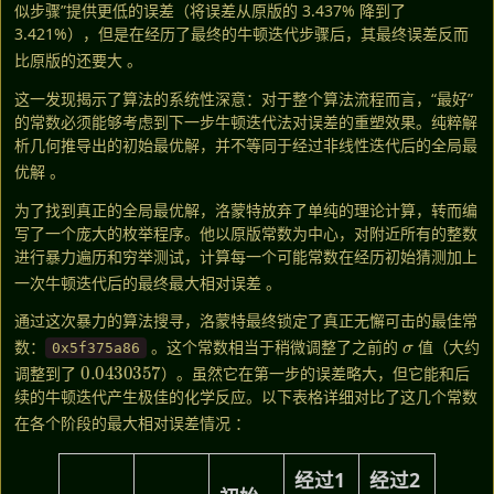
似步骤”提供更低的误差（将误差从原版的 3.437% 降到了
3.421%），但是在经历了最终的牛顿迭代步骤后，其最终误差反而
比原版的还要大
。
这一发现揭示了算法的系统性深意：对于整个算法流程而言，“最好”
的常数必须能够考虑到下一步牛顿迭代法对误差的重塑效果。纯粹解
析几何推导出的初始最优解，并不等同于经过非线性迭代后的全局最
优解
。
为了找到真正的全局最优解，洛蒙特放弃了单纯的理论计算，转而编
写了一个庞大的枚举程序。他以原版常数为中心，对附近所有的整数
进行暴力遍历和穷举测试，计算每一个可能常数在经历初始猜测加上
一次牛顿迭代后的最终最大相对误差
。
通过这次暴力的算法搜寻，洛蒙特最终锁定了真正无懈可击的最佳常
σ
数：
。这个常数相当于稍微调整了之前的
值（大约
0x5f375a86
0.0430357
调整到了
）
。虽然它在第一步的误差略大，但它能和后
续的牛顿迭代产生极佳的化学反应。以下表格详细对比了这几个常数
在各个阶段的最大相对误差情况
：
经过1
经过2