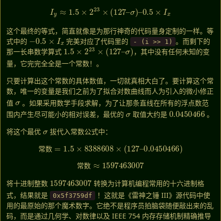
I
y
≈
1.5
×
2
23
×
(
127
–
σ
)
–
0.5
×
I
x
这个最终的等式，简直就像是为那行神奇的代码量身定制的一样。等
−
0.5
×
I
x
式中的
完美对应了代码里的
。而剩下的
- (i >> 1)
1.5
×
2
23
×
(
127
–
σ
)
那一长串数学算式
，其中没有任何未知的变
量，它完完全全是一个常数！
。
只要计算出这个常数的具体数值，一切就真相大白了。要计算这个常
数，唯一的变量是我们之前为了拟合对数曲线而人为引入的微小修正
σ
值
。如果采用数学手段求解，为了让那条直线在所有的浮点数范
σ
0.0450466
围内产生尽可能小的相对误差，最优的
取值大约是
。
σ
将这个最优
拔代入常数公式中：
常数
=
1.5
×
8388608
×
(
127
–
0.0450466
)
常
数
常数
≈
1597463007
常
数
1597463007
将十进制整数
转换为计算机编程常用的十六进制格
式，结果就是
！这就是《雷神之锤 III》源代码中使
0x5f3759df
用的最原始的那个魔术数字。它绝不是程序员拍脑袋随便敲出来的乱
码，而是通过几何学、对数律以及 IEEE 754 内存存储机制精确推导