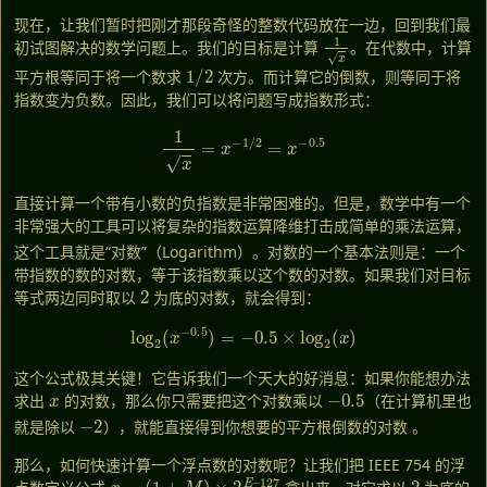
现在，让我们暂时把刚才那段奇怪的整数代码放在一边，回到我们最
1
x
初试图解决的数学问题上。我们的目标是计算
。在代数中，计算
1
/
2
平方根等同于将一个数求
次方。而计算它的倒数，则等同于将
指数变为负数。因此，我们可以将问题写成指数形式：
1
x
=
x
−
1
/
2
=
x
−
0.5
直接计算一个带有小数的负指数是非常困难的。但是，数学中有一个
非常强大的工具可以将复杂的指数运算降维打击成简单的乘法运算，
这个工具就是“对数”（Logarithm）
。对数的一个基本法则是：一个
带指数的数的对数，等于该指数乘以这个数的对数。如果我们对目标
2
等式两边同时取以
为底的对数，就会得到：
log
2
(
x
−
0.5
)
=
−
0.5
×
log
2
(
x
)
这个公式极其关键！它告诉我们一个天大的好消息：如果你能想办法
x
−
0.5
求出
的对数，那么你只需要把这个对数乘以
（在计算机里也
−
2
就是除以
），就能直接得到你想要的平方根倒数的对数
。
那么，如何快速计算一个浮点数的对数呢？让我们把 IEEE 754 的浮
x
=
(
1
+
M
)
×
2
E
–
127
2