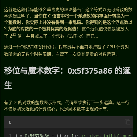
这就是这段代码能够名垂青史的理论基石！这个等式以无可辩驳的数
学逻辑证明了：
当你在 C 语言中将一个浮点数的内存强行转换为一
个整数时，你实际上并没有得到一串乱码。你得到的是这个浮点数以
2
为底的对数的一个极其优美的近似值！
这个近似值仅仅是被放大
2
23
127
σ
–
了
倍，并且减去了一个常数（
）而已
。
通过一行“邪恶”的指针代码，程序员兵不血刃地跨越了 CPU 计算对
数所需的无数个时钟周期，白嫖了一次极其昂贵的对数运算
。
移位与魔术数字：0x5f375a86 的诞
生
x
有了
的对数的整数表示形式，代码继续执行下一步运算。这一行
不仅是初次近似的计算核心，也是魔术数字出现的环节：
C
i = 
0x5f375a86
 - (i >> 
1
);
 // gives initial guess