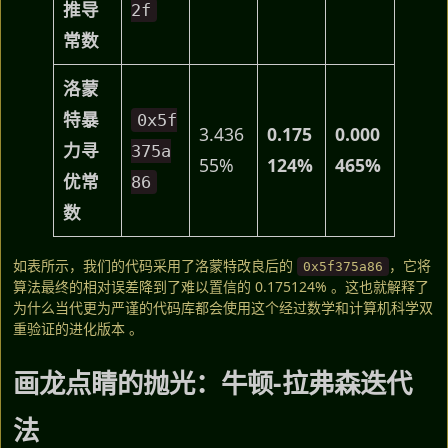
推导
2f
常数
洛蒙
特暴
0x5f
3.436
0.175
0.000
力寻
375a
55%
124%
465%
优常
86
数
如表所示，我们的代码采用了洛蒙特改良后的
，它将
0x5f375a86
算法最终的相对误差降到了难以置信的 0.175124% 。这也就解释了
为什么当代更为严谨的代码库都会使用这个经过数学和计算机科学双
重验证的进化版本 。
画龙点睛的抛光：牛顿-拉弗森迭代
法