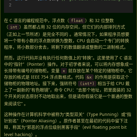
在 C 语言的编程规范中，浮点数（
）和 32 位整数
float
（
）虽然都占用 32 位的内存空间，但它们的内部排列方式
int
（正如上一节所述）是完全不同的
。通常情况下，如果程序员想要
将一个带有小数的浮点数转换为整数，CPU 会启动一个专门的转换
程序，将小数部分舍去，将剩下的数值翻译成整数的二进制格式。
然而，这行代码并没有执行任何数值上的“转换”。这里使用了 C 语言
中的“指针”（Pointer）操作。对于初学者来说，可以将内存想象成一
长排带有编号的储物柜。变量
就存放在某个特定的储物柜中，它
x
存放的格式是 IEEE 754 浮点数格式。代码
的作用是获取这个
&x
储物柜的物理地址。接下来，强转符号
相当于给 CPU 戴
(int*)
上了一副新的“有色眼镜”，命令 CPU：“去那个地址，把里面装的 32
个开关的状态原封不动地取出来，但是请你假装它是一个普通的整数
来阅读它”
。
这种操作在计算机科学中被称为“类型双关”（Type Punning）或“指
针别名”（Pointer Aliasing）。原作者甚至在最初的代码中留下注
释，称其为“邪恶的浮点位级别黑客手段”（evil floating point bit
level hacking）
。