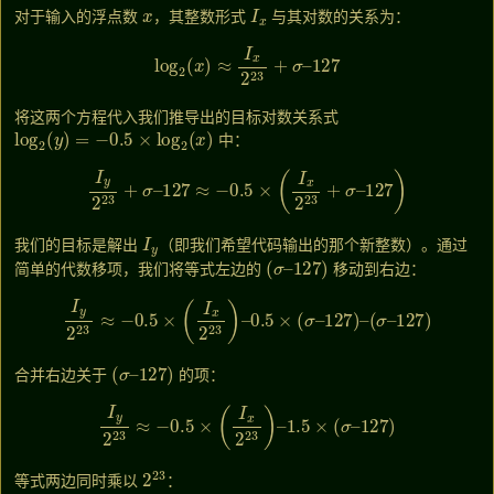
x
I
x
对于输入的浮点数
，其整数形式
与其对数的关系为：
log
2
(
x
)
≈
I
x
2
23
+
σ
–
127
将这两个方程代入我们推导出的目标对数关系式
log
2
(
y
)
=
−
0.5
×
log
2
(
x
)
中：
I
y
2
23
+
σ
–
127
≈
−
0.5
×
(
I
x
2
23
+
σ
–
127
)
I
y
我们的目标是解出
（即我们希望代码输出的那个新整数）。通过
(
127
σ
–
)
简单的代数移项，我们将等式左边的
移动到右边：
I
y
2
23
≈
−
0.5
×
(
I
x
2
23
)
–
0.5
×
(
σ
–
127
)
–
(
σ
–
127
)
(
127
σ
–
)
合并右边关于
的项：
I
y
2
23
≈
−
0.5
×
(
I
x
2
23
)
–
1.5
×
(
σ
–
127
)
2
23
等式两边同时乘以
：