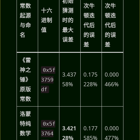
初始
常数
次牛
次牛
十六
猜测
起源
顿迭
顿迭
进制
时的
与命
代后
代后
值
最大
名
的误
的误
误差
差
差
《雷
神之
0x5f
3.437
0.175
0.000
锤》
3759
58%
228%
466%
原版
df
常数
洛蒙
特纯
0x5f
3.421
0.177
0.000
数学
3764
28%
585%
477%