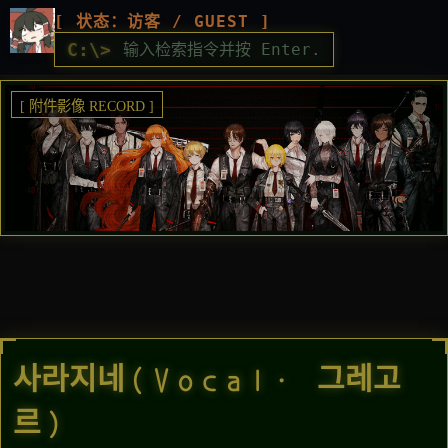
[ 状态：访客 / GUEST ]
C:\>
[ 附件影像 RECORD ]
사라지네(Vocal. 그레고
르)