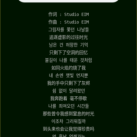
作词 : Studio EIM
作曲 : Studio EIM
그림자를 쫓던 나날들
追逐虚影的过往时光
남은 건 허망한 기억
只剩下了空洞的回忆
불길이 나를 태운 것처럼
如同火焰灼烧了我
내 손엔 잿빛 먼지뿐
我的手中只剩下了灰烬
쉼 없이 달려왔던
我奔跑着 毫不停歇
나를 죄여오던 시간들
那些曾令我感到窒息的时光
이조차 그리워질까
到头来也会让我觉得珍贵吗
먼 훗날 언젠가는