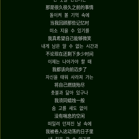
那是很久很久之前的事情
돌이켜 볼 기억 속에
当我回顾那些记忆时
미소 지을 수 있기를
我真希望自己能够微笑
내게 남은 알 수 없는 시간과
不论现在还剩下多少时间
이제는 나아가야 할 때
我都该向前迈步了
자신을 태워 사라져 가는
将自己燃烧殆尽
촛불과 닮아 있구나
我须同蜡烛一般
숨 고를 새도 없이
没有喘息的空闲
떠밀려 던져진 날 속에
我被卷入这动荡的日子里