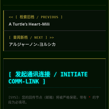
<< [ 检索旧档 / PREVIOUS ]
A Turtle’s Heart–Mili
[ 查阅新档 / NEXT ] >>
アルジャーノン–ヨルシカ
[ 发起通讯连接 / INITIATE
COMM-LINK ]
[SYS]: 您的回传节点（邮箱）将被严格保密。带有
*
的字
段为必填项。