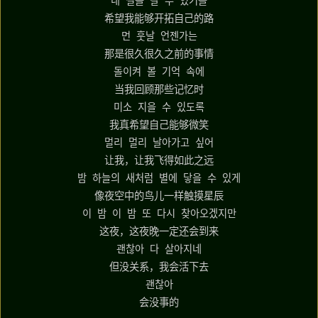
내 길을 갈 수 있기를
希望我能够开拓自己的路
먼 훗날 언젠가는
那是很久很久之前的事情
돌이켜 볼 기억 속에
当我回顾那些记忆时
미소 지을 수 있도록
我真希望自己能够微笑
멀리 멀리 날아가고 싶어
让我，让我飞得如此之远
밤 하늘의 새처럼 별에 닿을 수 있게
像夜空中的鸟儿一样触摸星辰
이 밤 이 밤 또 다시 찾아오겠지만
这夜，这夜晚一定还会到来
괜찮아 다 살아지네
但没关系，我会活下去
괜찮아
会没事的