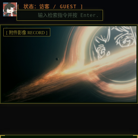
[ 状态：访客 / GUEST ]
C:\>
[ 附件影像 RECORD ]