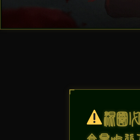
混圈
食量吃谷