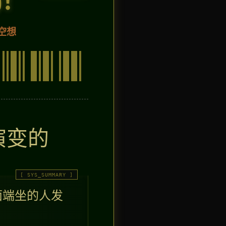
空想
演变的
面端坐的人发