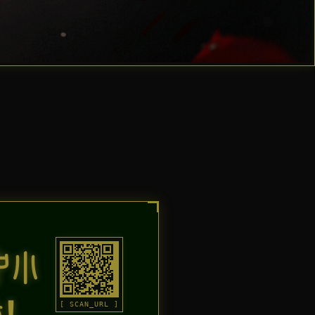
中小
备！
[ SCAN_URL ]