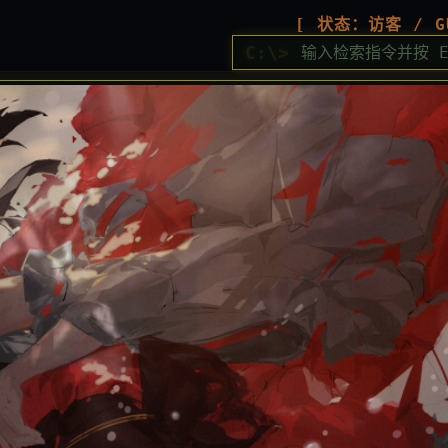
[ 状态：访客 / G
C:\>