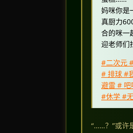
妈咪你是
真厨力6
合的咪一
迎老师们
#二次元 #
# 排球 #
避雷 # 吧
#休学 #无
“……？”或