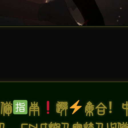
必备
南
避
集合！
人、ENFJ拟人梦推人必