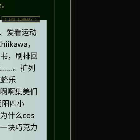
条。
、爱看运动
ikawa，
红书，刷排回
……。扩列
推蜂乐
啊啊啊集美们
阴阳四小
为什么cos
是一块巧克力