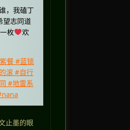
谁，我磕丁
希望志同道
女一枚
欢
 紫餐 #蓝锁
男的滚 #自行
女同 #地雷系
nana
向文止墨的眼