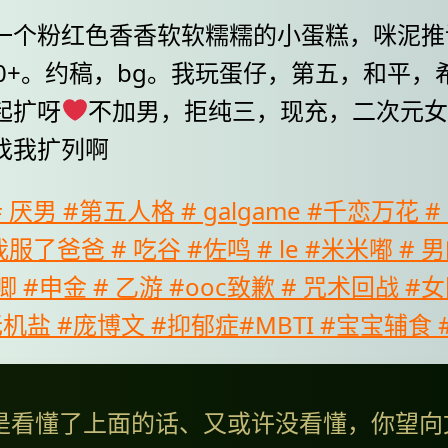
一个粉红色香香软软糯糯的小蛋糕，咪泥推
00+。约稿，bg。我玩蛋仔，第五，和平，
起扩呀
不加男，拒纯三，现充，二次元
找我扩列啊
 厌男 #第五人格 # galgame #千恋万花 #
我服了爸爸 # 吃谷 #佐鸣 # le #米米嘟 # 
唧 #申金 # 乙游 #ooc致歉 # 咒术回战 #
机盐 #庞博文 #抑郁症#MBTI #宝宝辅食 #
许是看懂了上面的话、又或许没看懂，你望