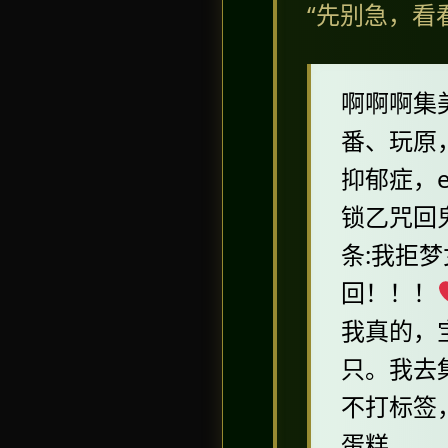
“先别急，看
啊啊啊集
番、玩原，
抑郁症，
锁乙咒回
条:我拒
回！！！
我真的，
只。我去
不打标签
蛋糕……