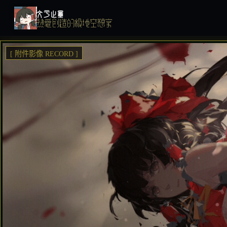
文于止墨
热爱创造的极地空想家
[ 附件影像 RECORD ]