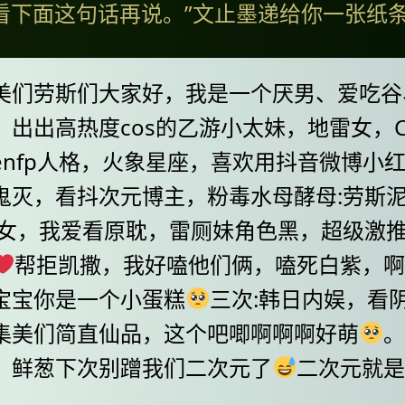
看下面这句话再说。”文止墨递给你一张纸
美们劳斯们大家好，我是一个厌男、爱吃谷
出出高热度cos的乙游小太妹，地雷女，Chi
enfp人格，火象星座，喜欢用抖音微博小
鬼灭，看抖次元博主，粉毒水母酵母:劳斯泥
梦女，我爱看原耽，雷厕妹角色黑，超级激
帮拒凯撒，我好嗑他们俩，嗑死白紫，
宝宝你是一个小蛋糕
三次:韩日内娱，看
集美们简直仙品，这个吧唧啊啊啊好萌
。
，鲜葱下次别蹭我们二次元了
二次元就