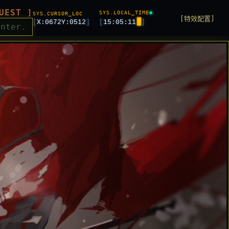
UEST ]
SYS.LOCAL_TIME
SYS.CURSOR_LOC
[特效配置]
[
X:
0672
Y:
0512
]
[
15:05:14
]