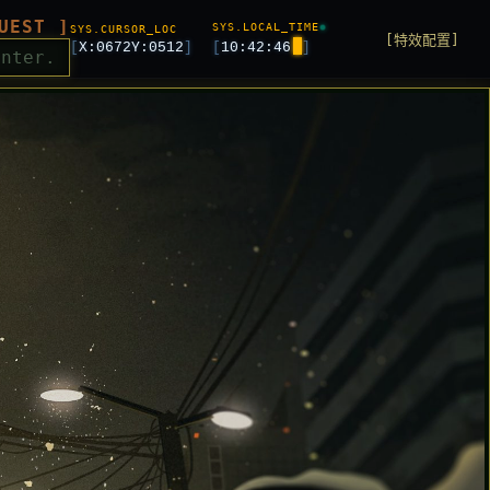
UEST ]
SYS.LOCAL_TIME
SYS.CURSOR_LOC
[特效配置]
[
X:
0672
Y:
0512
]
[
10:42:48
]