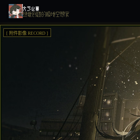
文于止墨
热爱创造的极地空想家
[ 附件影像 RECORD ]