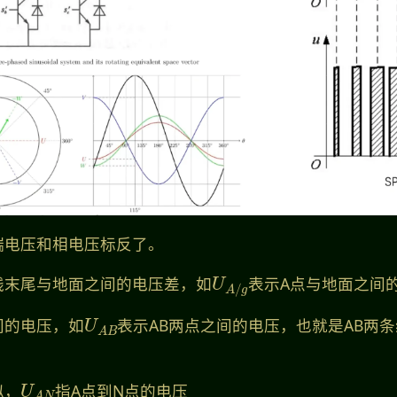
端电压和相电压标反了。
U
A
/
g
线末尾与地面之间的电压差，如
表示A点与地面之间
U
A
B
间的电压，如
表示AB两点之间的电压，也就是AB两
U
A
N
似，
指A点到N点的电压