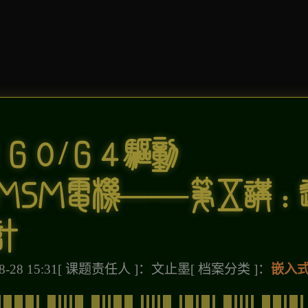
2G0/G4驱动
/PMSM电机——第五讲：
计
-28 15:31
[ 课题责任人 ]：文止墨
[ 档案分类 ]：
嵌入