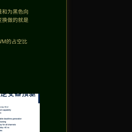
量和为黑色向
变换做的就是
WM的占空比