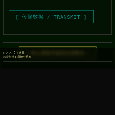
> 终止读取并返回主控制台 <
© 2026 文于止墨
热爱创造的极地空想家