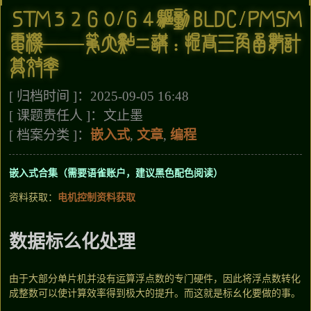
STM32G0/G4驱动BLDC/PMSM
电机——第六点二讲：提高三角函数计
算效率
[ 归档时间 ]：2025-09-05 16:48
[ 课题责任人 ]：文止墨
[ 档案分类 ]：
嵌入式
,
文章
,
编程
嵌入式合集（需要语雀账户，建议黑色配色阅读）
资料获取：
电机控制资料获取
数据标么化处理
由于大部分单片机并没有运算浮点数的专门硬件，因此将浮点数转化
成整数可以使计算效率得到极大的提升。而这就是标幺化要做的事。