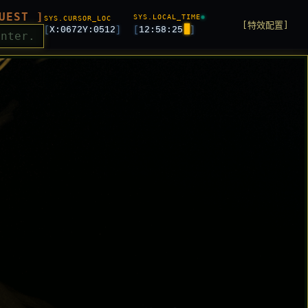
UEST ]
SYS.LOCAL_TIME
SYS.CURSOR_LOC
[特效配置]
[
X:
0672
Y:
0512
]
[
12:58:27
]