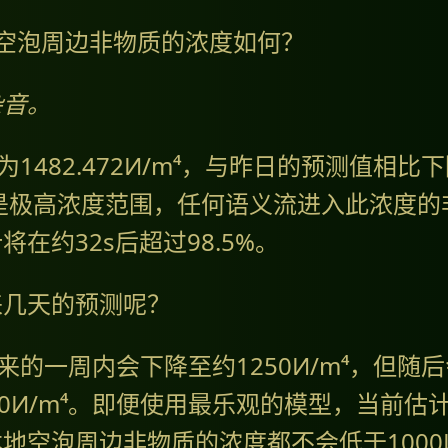
，空泡周边非物质的浓度如何？
杂音。
为1482.472И/m⁴，与昨日的预测值相比
仍是极高浓度范围，任何语义流进入此浓度的
在约32s后超过98.5%。
来几天的预测呢？
来的一周内会下降至约1250И/m⁴，但随
00И/m⁴。即便使用最乐观的模型，当前估
地空泡周边非物质的浓度都不会低于1000И