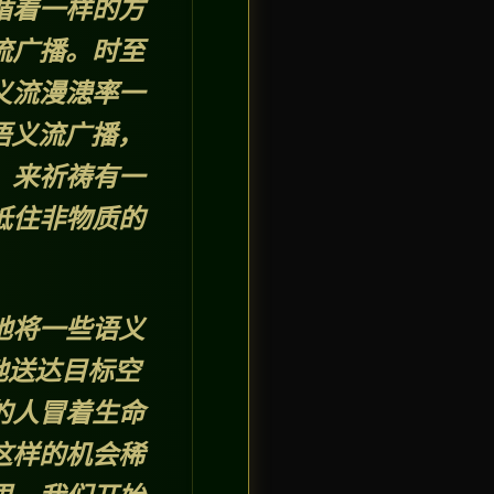
循着一样的方
流广播。时至
义流漫漶率一
语义流广播，
，来祈祷有一
抵住非物质的
地将一些语义
地送达目标空
的人冒着生命
这样的机会稀