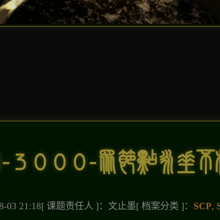
N-3000-众节点永垂不
-03 21:18
[ 课题责任人 ]：文止墨
[ 档案分类 ]：
SCP
,