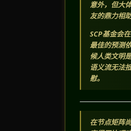
意外，但大体
友的鼎力相
SCP基金会
最佳的预测依
候人类文明
语义流无法
慰。
在节点矩阵