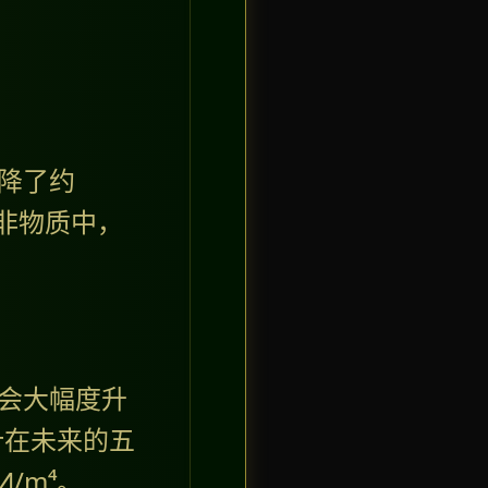
下降了约
非物质中，
后会大幅度升
计在未来的五
/m⁴。