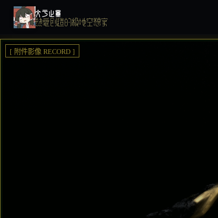
文于止墨
热爱创造的极地空想家
[ 附件影像 RECORD ]