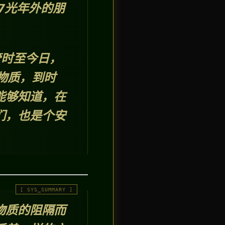
7光年外的朋
。
管时至今日，
物质，到时
能够知道，在
们，也是个安
物质的阻隔而