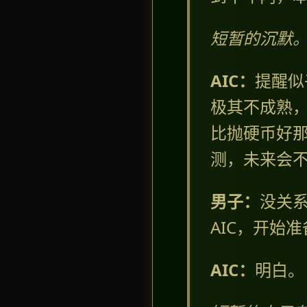
短暂的沉默
AIC：
提醒似
极其不成熟，
比抛硬币好那
测，未来会
男子：
没关
AIC，开始
AIC：
明白。