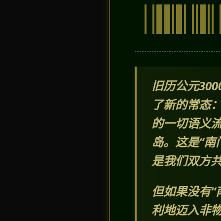
旧历公元30
了新的常态
的一切语义
岛。这是“南
是我们双方
但如果没有“
利地迈入非