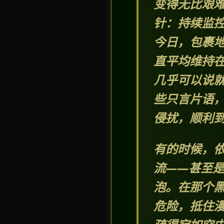
变得无比艰
针：持续监
今日，包裹
直平均维持在
几乎可以说
些只言片语
侵扰，顺利
有的时候，
流——甚至
泡。在那个
危险，抵住