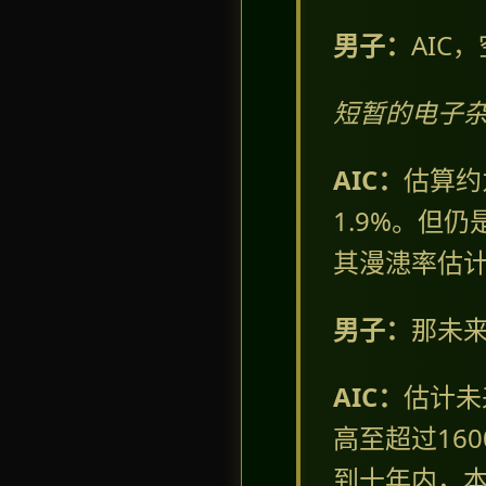
男子：
AIC
短暂的电子
AIC：
估算约
1.9%。但
其漫漶率估计将
男子：
那未
AIC：
估计未
高至超过16
到十年内，本