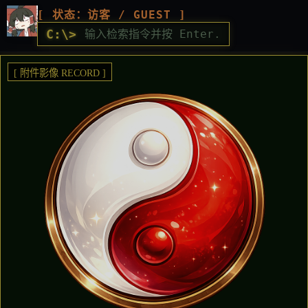
[ 状态：访客 / GUEST ]
C:\>
[ 附件影像 RECORD ]