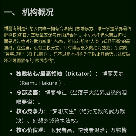
一、 机构概况
博丽专制
是幻想乡内唯一拥有合法使用极端暴力、唯一掌握结界最终
解释权的“官方垄断型安保与行政综合体”。本机构不追求商业扩张，
而是通过绝对的武力威慑与特权，维持幻想乡“人类与妖怪平衡”的基
准线。在这里，没有三权分立，只有博丽巫女的绝对独裁；所谓的
“弹幕规则”（符卡规则），只不过是本机构为了防止其他势力过度破
坏环境而颁布的“限武条约”。
独裁核心/最高领袖（Dictator）：
博丽灵梦
（Reimu Hakurei）。
总部要塞：
博丽神社（坐落于大结界边缘的咽
喉要道）。
核心竞争力：
“梦想天生”（绝对无敌的武力裁
决）、幻想乡城管执法权。
核心价值观：
顺我者昌，逆我者退治；万物皆