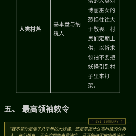
落的人类对
博丽巫女的
恐惧往往大
基本盘与纳
人类村落
于敬畏。村
税人
民们定期上
供，以祈求
领袖不要把
妖怪引到村
子里来打
架。
五、 最高领袖敕令
“我不管你是活了几千年的大妖怪，还是掌握什么高科技的外界
人。在幻想乡，天空的颜色由我决定，花开的时间由幽香决定