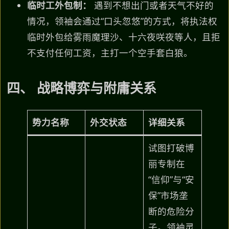
临时工外包制：
遇到不想出门或者天气不好的
情况，领袖会通过“口头忽悠”的方式，将执法权
临时外包给雾雨魔理沙、十六夜咲夜等人，且拒
不支付任何工资，主打一个空手套白狼。
四、 战略博弈与附庸关系
势力名称
外交状态
详细关系
试图打破博
丽专制在
“信仰”与“安
保”市场垄
断的危险分
子。领袖灵