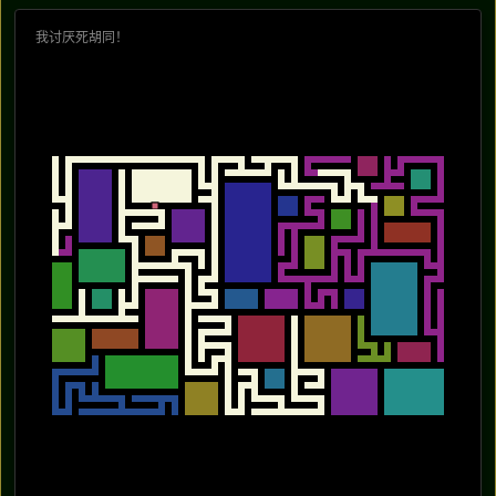
我讨厌死胡同！