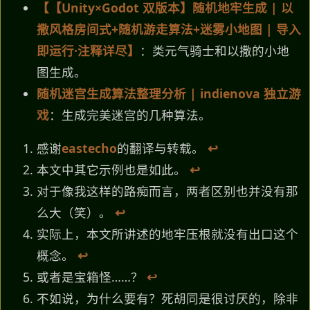
【【Unity×Godot 双版本】随机地牢生成 | 以
撒风格房间式+随机游走算法+迷雾小地图 | 导入
即运行·注释详尽】
：类元气骑士和以撒的小地
图生成。
随机迷宫生成算法整理分析 | indienova 独立游
戏
：生成完美迷宫的几种算法。
感谢
eastecho
的翻译与转载。
↩︎
本文中其它示例也是如此。
↩︎
对于像我这样的路痴而言，两者区别也并没有那
么大（笑）。
↩︎
实际上，本文所讲述的地牢压根就没有出口这个
概念。
↩︎
或者是宝箱怪……？
↩︎
不如说，为什么要有？死胡同是很讨厌的，除非