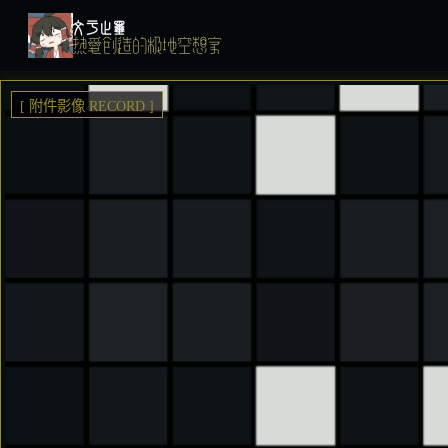
文于止墨
热爱创造的极地空想家
[ 附件影像 RECORD ]