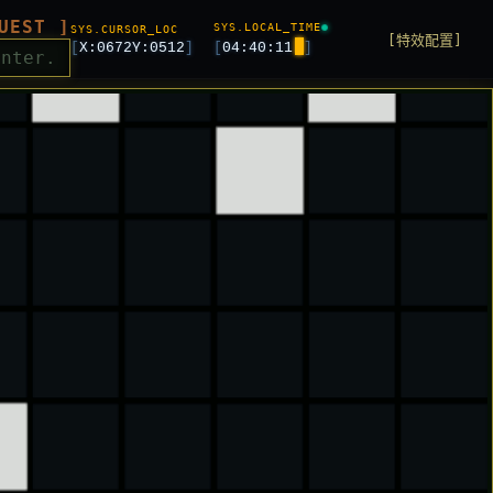
UEST ]
SYS.LOCAL_TIME
SYS.CURSOR_LOC
[特效配置]
[
X:
0672
Y:
0512
]
[
04:40:12
]