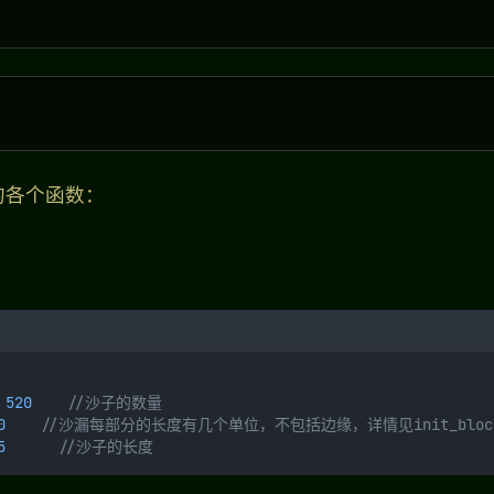
的各个函数：
520
    //沙子的数量
0
    //沙漏每部分的长度有几个单位，不包括边缘，详情见init_bloc
5
      //沙子的长度