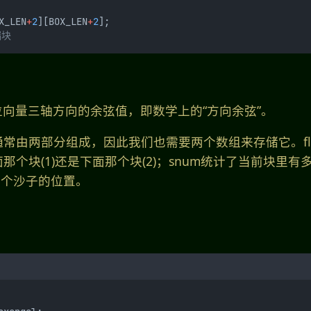
X_LEN
+
2
][BOX_LEN
+
2
];
漏块
位向量三轴方向的余弦值，即数学上的“方向余弦”。
常由两部分组成，因此我们也需要两个数组来存储它。fl
那个块(1)还是下面那个块(2)；snum统计了当前块里有
每个沙子的位置。