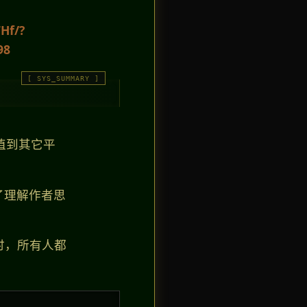
Hf/?
98
植到其它平
了理解作者思
时，所有人都