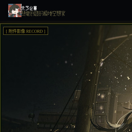
文于止墨
热爱创造的极地空想家
[ 附件影像 RECORD ]