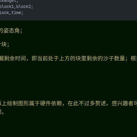
oxangel;
block1,block2;
lock_time;
前的姿态角；
个块；
time：沙漏剩余时间，即当前处于上方的块里剩余的沙子数量；
幕上绘制图形属于硬件依赖，在此不过多赘述。感兴趣者
频。