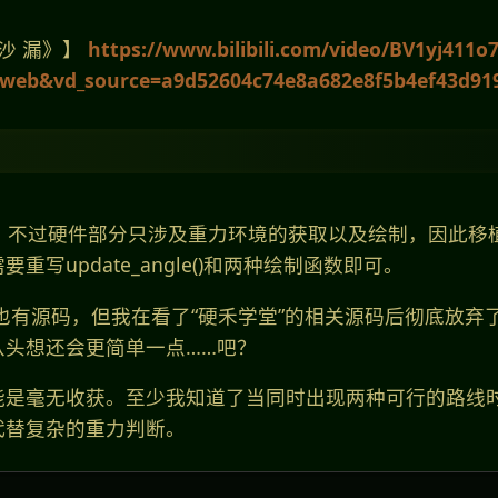
沙 漏》】
https://www.bilibili.com/video/BV1yj411o7
_web&vd_source=a9d52604c74e8a682e8f5b4ef43d91
现，不过硬件部分只涉及重力环境的获取以及绘制，因此移
写update_angle()和两种绘制函数即可。
b上也有源码，但我在看了“硬禾学堂”的相关源码后彻底放弃
从头想还会更简单一点……吧？
能是毫无收获。至少我知道了当同时出现两种可行的路线
代替复杂的重力判断。