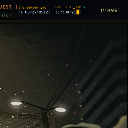
UEST ]
SYS.LOCAL_TIME
SYS.CURSOR_LOC
[特效配置]
[
X:
0672
Y:
0512
]
[
17:38:23
]