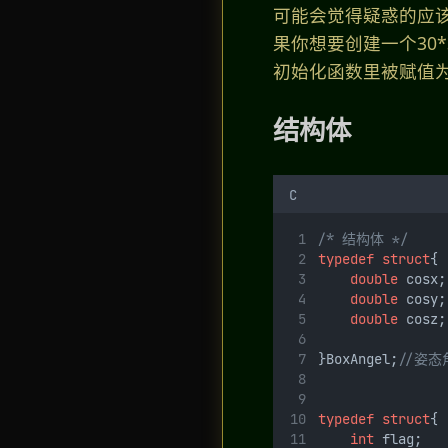
可能会觉得疑惑的应该
果你想要创建一个30
初始化函数里被赋值为
结构体
C
/* 结构体 */
typedef
struct
{
double
 cosx;
double
 cosy;
double
 cosz;
}BoxAngel;
//姿态
typedef
struct
{
int
 flag;