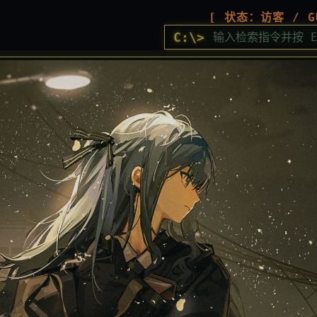
[ 状态：访客 / G
C:\>