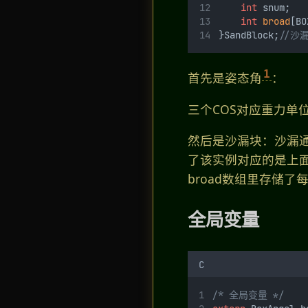
int
 snum;
int
broad
[BO
}SandBlock;
//沙
1
首先是姿态角
：
三个COS对应重力单
然后是沙漏块：沙漏通
了该实例对应的是上面
broad数组里存储了
全局变量
C
/* 全局变量 */