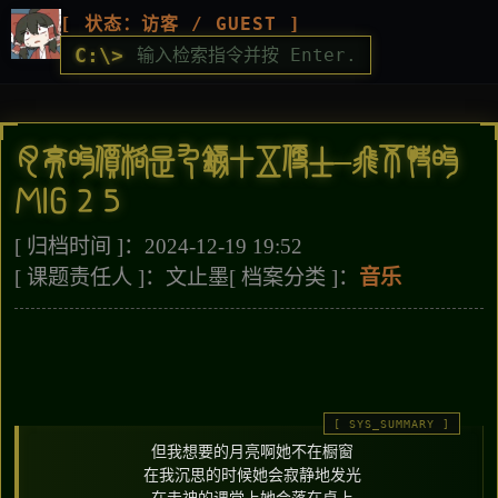
[ 状态：访客 / GUEST ]
C:\>
月亮的价格是九镑十五便士–飞不快的
MIG25
[ 归档时间 ]：2024-12-19 19:52
[ 课题责任人 ]：文止墨
[ 档案分类 ]：
音乐
但我想要的月亮啊她不在橱窗
在我沉思的时候她会寂静地发光
在走神的课堂上她会落在桌上