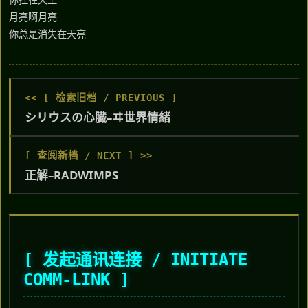
月亮啊月亮
你总是消失在天亮
<< [ 检索旧档 / PREVIOUS ]
シリウスの心臓–ヰ世界情緒
[ 查阅新档 / NEXT ] >>
正解–RADWIMPS
[ 发起通讯连接 / INITIATE
COMM-LINK ]