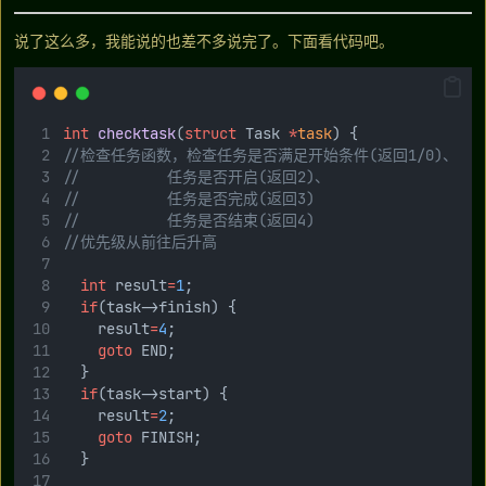
说了这么多，我能说的也差不多说完了。下面看代码吧。
int
checktask
(
struct
 Task 
*
task
) {
//检查任务函数，检查任务是否满足开始条件(返回1/0)、
//					任务是否开启(返回2)、
//					任务是否完成(返回3)
//					任务是否结束(返回4)
//优先级从前往后升高
int
 result
=
1
;
if
(task->finish) {
		result
=
4
;
goto
 END;
	}
if
(task->start) {
		result
=
2
;
goto
 FINISH;
	}