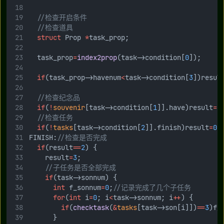
//检查开启条件
//检查道具
struct
 Prop 
*
task_prop;
	task_prop
=
index2prop
(task->condition[
0
]);
if
(task_prop->havenum
<
task->condition[
3
])resul
//检查纪念品
if
(
!
souvenir
[task->condition[
1
]].have)result
=
0
//检查任务
if
(
!
tasks
[task->condition[
2
]].finish)result
=
0
;
FINISH:
//检查是否完成
if
(result
==
2
) {
		result
=
3
;
//子任务是否全部完成
if
(task->sonnum) {
int
 f_sonnum
=
0
;
//记录完成了几个子任务
for
(
int
 i
=
0
; i
<
task->sonnum; i
++
) {
if
(
checktask
(
&
tasks
[task->son[i]])
==
3
)f_
			}