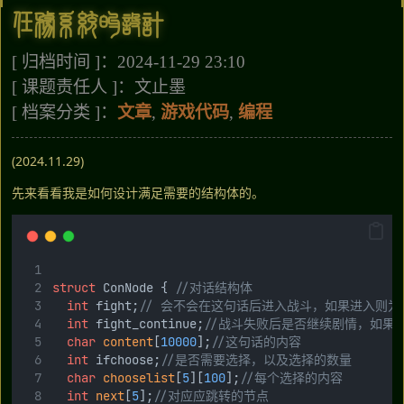
任务系统的设计
[ 归档时间 ]：2024-11-29 23:10
[ 课题责任人 ]：文止墨
[ 档案分类 ]：
文章
,
游戏代码
,
编程
(2024.11.29)
先来看看我是如何设计满足需要的结构体的。
struct
 ConNode {
 //对话结构体
int
 fight;
// 会不会在这句话后进入战斗，如果进入则为
int
 fight_continue;
//战斗失败后是否继续剧情，如果
char
content
[
10000
];
//这句话的内容
int
 ifchoose;
//是否需要选择，以及选择的数量
char
chooselist
[
5
][
100
];
//每个选择的内容
int
next
[
5
];
//对应应跳转的节点