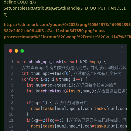
define COLOR(X)
SetConsoleTextAttribute(GetStdHandle(STD_OUTPUT_HANDLE),
X)
https://cdn.nlark.com/yuque/0/2023/png/40561973/169994398
382e2d02-eb06-46f3-a7ac-f2e4bd347850.png?x-oss-
process=image%2Fformat%2Cwebp%2Fresize%2Cw_1147%2Cli
void
check_npc_task
(
struct
 NPC 
*
npc
) {
//检查该npc所有相关任务是否完成，并对该npc的对话起
int
 tnum
=
npc->task[
0
];
//读取这个NPC有几个任务
for
(
int
 i
=
1
; i
<=
tnum; i
++
) {
int
 num
=
npc->task[i];
//记录每个任务的编号
int
 kg
=
checktask
(
&
tasks
[num]);
//检查这些任务完
if
(kg
==
1
) {
 //该任务可被开启
npcs
[
tasks
[num].npc_s].con
=
tasks
[num].con_
		}
if
(kg
==
2
||
kg
==
3
) {
//任务已经开启或已经完成，但未
npcs
[
tasks
[num].npc_f].con
=
tasks
[num].con_