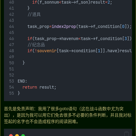
if
(f_sonnum
<
task->f_son)result
=
2
;
		}
//道具
		task_prop
=
index2prop
(task->f_condition[
0
]);
if
(task_prop->havenum
<
task->f_condition[
3
])r
//纪念品
if
(
!
souvenir
[task->condition[
1
]].have)result
	}
END:
return
 result;
}
首先是免责声明：我用了很多goto语句（这在战斗函数中尤为突
出），是因为我可以用它们免去很多不必要的条件判断，并且我对标
签起的名字也不会造成程序的阅读困难。