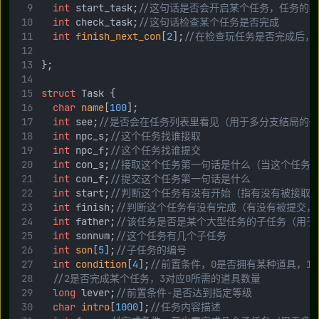
int
 start_task;
//这句话是否会开启某个任务，任务的编
int
 check_task;
//这句话检查某个任务是否完成
int
finish_next_con
[
2
];
//在检查玩任务是否完成后，
};
struct
 Task {
char
name
[
100
];
int
 see;
//是否会在任务列表里看见（用于多分支结局的
int
 npc_s;
//这个任务找谁接取
int
 npc_f;
//这个任务找谁提交
int
 con_s;
//接取这个任务第一句话是什么（当这个任务可
int
 con_f;
//提交这个任务第一句话是什么
int
 start;
//判断这个任务有没有开始（指有没有被接取
int
 finish;
//判断这个任务有没有完成（有没有被提交
int
 father;
//该任务是否是某个大型任务的子任务（用
int
 sonnum;
//这个任务有几个子任务
int
son
[
5
];
//子任务的编号
int
condition
[
4
];
//前置条件，0是否拥有某种道具，1
//2是否完成某个任务，3对应0所需的道具数量
long
 lever;
//前置条件-是否达到指定等级
char
intro
[
1000
];
//任务内容描述