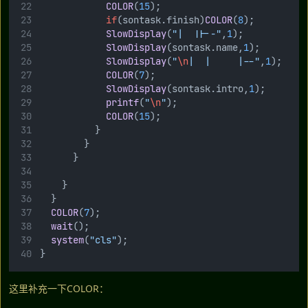
COLOR
(
15
);
if
(sontask.finish)
COLOR
(
8
);
SlowDisplay
(
"|  ||--"
,
1
);
SlowDisplay
(sontask.name,
1
);
SlowDisplay
(
"
\n
|  |     |--"
,
1
);
COLOR
(
7
);
SlowDisplay
(sontask.intro,
1
);
printf
(
"
\n
"
);
COLOR
(
15
);
					}
				}
			}
		}
	}
COLOR
(
7
);
wait
();
system
(
"cls"
);
}
这里补充一下COLOR：