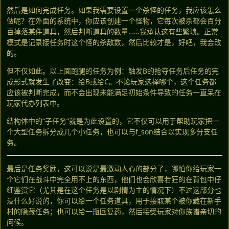
然后是如何完成任务。如果我需要设置一个杀怪的任务，我应该怎么
做呢？在外面的系统中，你应该创建一个怪物，它每次被杀都会百分
百掉落某件道具，然后判断道具的数量……我承认这有些繁琐。正常
模式是记录接任务时这个怪的杀敌数，然后比较才是，好吧，我会改
的。
但不仅如此。以上面跑腿的任务为例：触发B的抢夺任务后任务的完
成形式就发生了改变：给B或给C。不论玩家选择哪个，这个任务都
应该被判断完成，而不会出现未能满足初始条件导致的任务一直呆在
玩家代办列表中。
结构体中的“子任务”就是为此设置的，它不仅可以用于帮助玩家把一
个大型任务拆分成几个小任务，也可以与f_son结合以实现多分支任
务。
最后是任务奖励，这可以说是最激动人心的部分了，哪怕你给玩家一
个它们在战斗中完全用不上的东西，他们也会欣喜若狂的在背包中仔
细鉴赏它（尤其是在这个任务是以剧情为主的情况下）不过这部分也
没什么好说的，你可以给一个任务道具，用于接取某个被你藏在新手
村的隐藏任务；也可以给一瓶回复药，然后接受玩家对你族谱亲切的
问候。