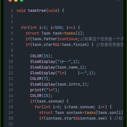
void
tasktree
(
void
) {
for
(
int
 i
=
1
; i
<
500
; i
++
) {
struct
 Task task
=
tasks
[i];
if
(task.father)
continue
;
//如果这个任务是一个子
if
(task.start
&&!
task.finish) {
 //检查任务是否
COLOR
(
15
);
SlowDisplay
(
"||--"
,
1
);
SlowDisplay
(task.name,
1
);
SlowDisplay
(
"
\n
|     |--"
,
1
);
COLOR
(
7
);
SlowDisplay
(task.intro,
1
);
printf
(
"
\n
"
);
COLOR
(
15
);
if
(task.sonnum) {
for
(
int
 i
=
0
; i
<
task.sonnum; i
++
) {
struct
 Task sontask
=
tasks
[task.son[i]]
if
(sontask.start
&&
sontask.see) {
 //检