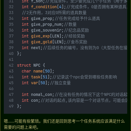
int
 f_son;
//完成条件，至少要完成几个子任务（用于多
int
f_condition
[
4
];
//完成条件，0是否拥有某种道具
//2无作用，3对应0所需的道具数量
int
 give_prop;
//任务完成给予什么道具
int
 give_prop_num;
//数量
int
 give_souvenir;
//纪念品奖励
int
give_exp
[LEN];
//经验奖励
int
give_gold
[LEN];
//金币奖励
int
 next;
//后续任务的编号，没有则为0（大型任务在接
};
struct
 NPC {
char
name
[
50
];
int
task
[
51
];
//记录这个npc会受到哪些任务影响
int
var
[
50
];
//独立变量
int
 nomal_con;
//在没有任务的情况下这个NPC的对话起
int
 con;
//对话的起点,该内容是一个对话节点，可能会
};
嗯……可能有些繁琐。我们还是回到思考一个任务系统应该满足什么
需要的问题上来吧。