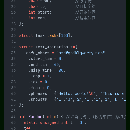
char
 from;
          //原字符
char
 to;
            //目标字符
int
 start;
          //开始时间
int
 end;
            //结束时间
};
struct
 task 
tasks
[
100
];
struct
 Text_Animation t
=
{
	.obfu_chars 
=
"asdfghjklqwertyuiop"
,
    .start_tim 
=
0
,
    .end_tim 
=
40
,
    .disp_time 
=
80
,
    .loop 
=
1
,
    .idx 
=
0
,
    .fram 
=
0
,
    .phrases 
=
 {
"Hello, world!
\0
"
, 
"This is a t
    .showstr 
=
 {
'1'
,
'3'
,
'2'
,
'1'
,
'1'
,
'1'
,
'1'
,
'1'
};
int
Random
(
int
n
) {
 //以当前时间（秒为单位）为种子生
static
unsigned
int
 t 
=
0
 ;
	t
++
;