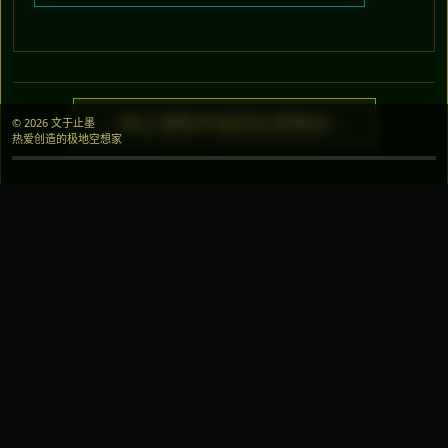
> 终止读取并返回主控制台 <
© 2026 文于止墨
热爱创造的极地空想家