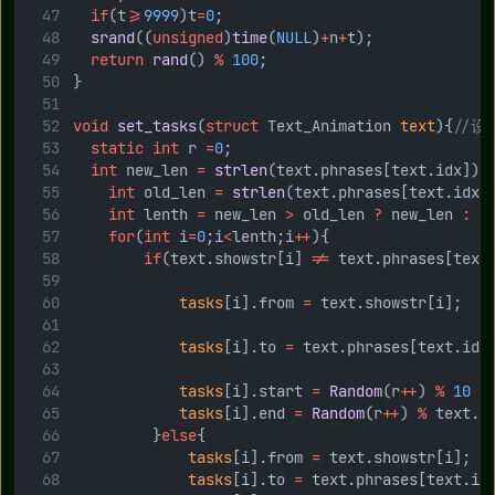
if
(t
>=
9999
)t
=
0
;
srand
((
unsigned
)
time
(
NULL
)
+
n
+
t);
return
rand
() 
%
100
;
}
void
set_tasks
(
struct
 Text_Animation 
text
){
//设
static
int
 r 
=
0
;
int
 new_len 
=
strlen
(text.phrases[text.idx]);
int
 old_len 
=
strlen
(text.phrases[text.idx 
int
 lenth 
=
 new_len 
>
 old_len 
?
 new_len 
:
 o
for
(
int
 i
=
0
;i
<
lenth;i
++
){
if
(text.showstr[i] 
!=
 text.phrases[text
tasks
[i].from 
=
 text.showstr[i];
tasks
[i].to 
=
 text.phrases[text.idx
tasks
[i].start 
=
Random
(r
++
) 
%
10
 ;
tasks
[i].end 
=
Random
(r
++
) 
%
 text.e
         }
else
{
tasks
[i].from 
=
 text.showstr[i];
tasks
[i].to 
=
 text.phrases[text.id