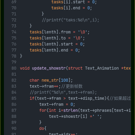
tasks
[i].start 
=
0
;
tasks
[i].end 
=
0
;
         }
//printf("taks:%d\n",i);
    }
tasks
[lenth].from 
=
'
\0
'
;
tasks
[lenth].to 
=
'
\0
'
;
tasks
[lenth].start 
=
0
;
tasks
[lenth].end 
=
0
;
}
void
update_showstr
(
struct
 Text_Animation 
*
text
char
new_str
[
100
];
    text->fram
++
;
//更新帧数
//printf("%d\n",text->fram);
if
(text->fram 
>
 text->disp_time){
//如果超过
        text->fram 
=
0
;
for
(
int
 i
=
strlen
(text->phrases[text->id
            text->showstr[i] 
=
' '
;
        }
do
{
            text->idx
++
;