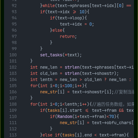
        }
while
(text->phrases[text->idx][
0
] 
==
'
if
(text->idx 
>=
10
){
if
(text->loop){
                text->idx 
=
0
;
            }
else
{
return
;
            }
        }
set_tasks
(
*
text);
    }
int
 new_len 
=
strlen
(text->phrases[text->id
int
 old_len 
=
strlen
(text->showstr);
int
 lenth 
=
 new_len 
>
 old_len 
?
 new_len 
:
 o
for
(
int
 i
=
0
;i
<
100
;i
++
){
new_str
[i] 
=
 text->showstr[i];
//复制当前
    }
for
(
int
 i
=
0
;i
<
lenth;i
++
){
//遍历任务数组，如
if
(
tasks
[i].start 
<=
 text->fram 
&&
 text
if
(
Random
(i
+
text->fram)
<
70
){
new_str
[i] 
=
 text->obfu_chars[
R
            }
        }
else
if
(
tasks
[i].end 
<
 text->fram){