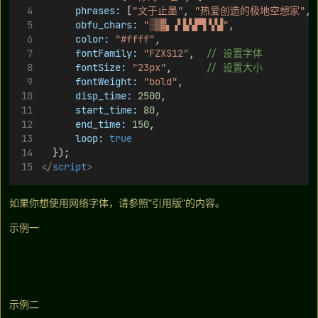
phrases:
 [
"文于止墨"
, 
"热爱创造的极地空想家"
, 
obfu_chars:
"░▒▓▖▗▘▙▚▛▜▝▞▟"
,
color:
"#ffff"
,
fontFamily:
"FZXS12"
,  
// 设置字体
fontSize:
"23px"
,      
// 设置大小
fontWeight:
"bold"
,
disp_time:
2500
,
start_time:
80
,
end_time:
150
,
loop:
true
  });
</
script
>
如果你想使用网络字体，请参照“引用版”的内容。
示例一
示例二