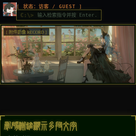
[ 状态：访客 / GUEST ]
C:\>
[ 附件影像 RECORD ]
乱码渐进显示多段文字