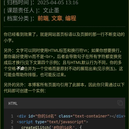
[ 归档时间 ]：2025-04-05 13:16
[ 课题责任人 ]：文止墨
[ 档案分类 ]：
前端
,
文章
,
编程
你已经看到效果了，就是网站首页标语以及页脚的那一行不断变动的
小字。
另外：文字可以同时使用HTML标签和换行符\n；如果你想要换行，
那你最好使用\n而不是<br>，后者会导致句子在所有字符都变换完
成后才换行(见下文第四个示例)；且与HTML默认行为不同，你的多
个空格
不会
合并为一个空格而是原封不动的展现出来(见示例五)，这
可能会帮助你排版，也可能反过来。
另外的另外：本博客所有页面均引用了此脚本，因此你只需通过以下
代码即可创建一个实例：
HTML
<
div
id
=
"你的id名"
class
=
"text-container"
></
div
>
<
script
type
=
"text/javascript"
>
createGlitch
(
'#你的id名'
, {