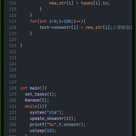
new_str
[i] 
=
tasks
[i].to;
        }
    }
for
(
int
 i
=
0
;i
<
100
;i
++
){
        text->showstr[i] 
=
new_str
[i];
//更新显示
    }
}
int
main
(){
set_tasks
(t);
Random
(
5
);
while
(
1
){
system
(
"cls"
);
update_showstr
(
&
t);
printf
(
"
%s
"
,t.showstr);
usleep
(
10
);