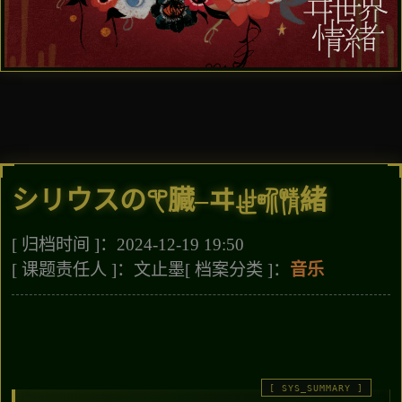
シリウスの心臓–ヰ世界情緒
[ 归档时间 ]：2024-12-19 19:50
[ 课题责任人 ]：文止墨
[ 档案分类 ]：
音乐