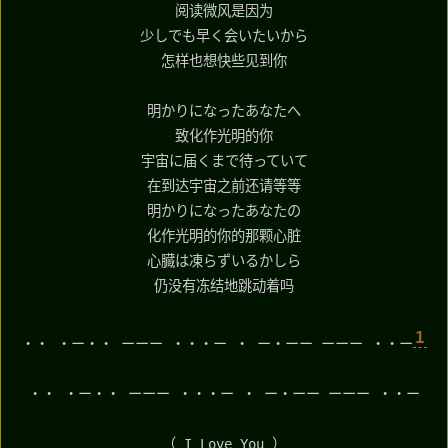
阅读微风是因为
少しでも早く会いたいから
怎样也想快些见到你
明かりになったあなたへ
致化作光明的你
宇宙に届くまで待っていて
在到达宇宙之前还请等等
明かりになったあなたの
化作光明的你的那颗心脏
心臓は凍らずいるかしら
仍没有冻结地跳动着吗
1
・・ ・ー・・ ーーー ・・・ー ・ ー・ーー ーーー ・・ー
・・ ・ー・・ ーーー ・・・ー ・ ー・ーー ーーー ・・ー
（ I Love You ）