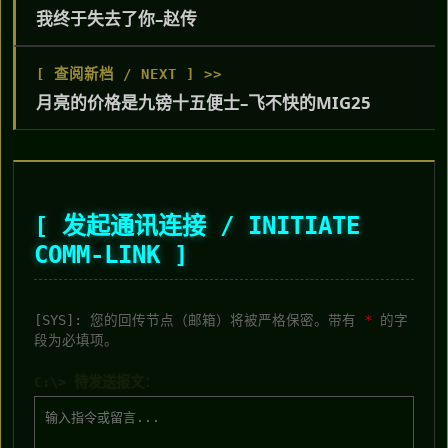
我终于失去了你–赵传
[ 查阅新档 / NEXT ] >>
月亮的价格是九镑十五便士–飞不快的MIG25
[ 发起通讯连接 / INITIATE
COMM-LINK ]
[SYS]: 您的回传节点（邮箱）将被严格保密。带有
*
的字
段为必填项。
C:\> 待发送报文：