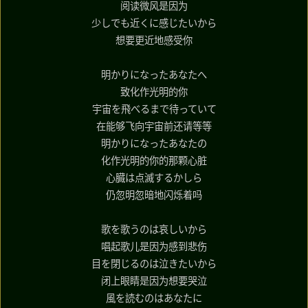
阅读微风是因为
少しでも近くに感じたいから
想要更近地感受你
明かりになったあなたへ
致化作光明的你
宇宙を飛べるまで待っていて
在能够飞向宇宙前还请等等
明かりになったあなたの
化作光明的你的那颗心脏
心臓は点滅するかしら
仍忽明忽暗地闪烁着吗
歌を歌うのは哀しいから
唱起歌儿是因为感到悲伤
目を閉じるのは泣きたいから
闭上眼睛是因为想要哭泣
風を読むのはあなたに