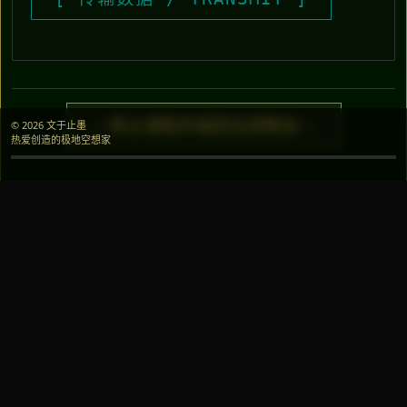
> 终止读取并返回主控制台 <
© 2026 文于止墨
热爱创造的极地空想家