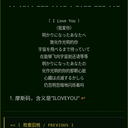
・・ ・ー・・ ーーー ・・・ー ・ ー・ーー ーーー ・・ー
（ I Love You ）
（我爱你）
明かりになったあなたへ
致化作光明的你
宇宙を飛べるまで待っていて
在能够飞向宇宙前还请等等
明かりになったあなたの
化作光明的你的那颗心脏
心臓は点滅するかしら
仍忽明忽暗地闪烁着吗
摩斯码，含义是”ILOVEYOU“
↩︎
<< [ 检索旧档 / PREVIOUS ]