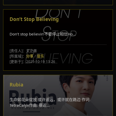
Don’t Stop Believing
Don’t stop believin’不要停止相信Ho...
[责任人]：文止墨
[所属域]：
分享
/
音乐
[更新于]：2025-10-19 13:26
Rubia
生命如花朵绽放 或许遥远，或许就在路边 作词:
TetraCalyx作曲: 蔡近...