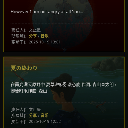
However I am not angry at all ’cau...
[责任人]：文止墨
[所属域]：
分享
/
音乐
[更新于]：2025-10-19 13:01
夏の终わり
在霞光满天原野中 夏草密麻弥漫心底 作词: 森山直太朗 /
御徒町凧作曲: 森山...
[责任人]：文止墨
[所属域]：
分享
/
音乐
[更新于]：2025-10-19 12:52