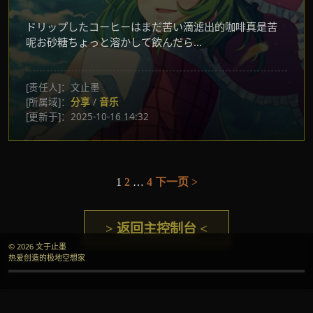
ドリップしたコーヒーはまだ苦い滴滤出的咖啡真是苦
呢お砂糖ちょっと溶かして飲んだら...
[责任人]：文止墨
[所属域]：
分享
/
音乐
[更新于]：2025-10-16 14:32
1
2
…
4
下一页 >
文
章
> 返回主控制台 <
分
© 2026 文于止墨
页
热爱创造的极地空想家