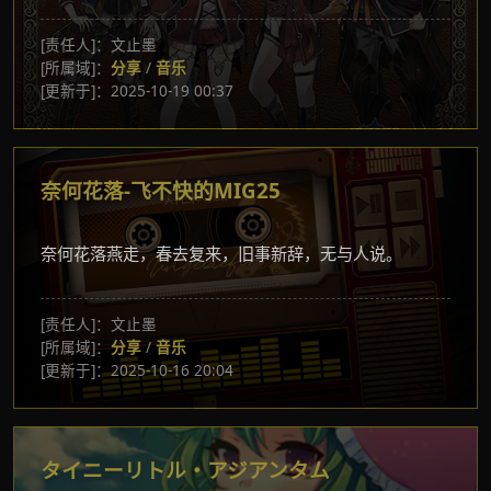
[责任人]：文止墨
[所属域]：
分享
/
音乐
[更新于]：2025-10-19 00:37
奈何花落-飞不快的MIG25
奈何花落燕走，春去复来，旧事新辞，无与人说。
[责任人]：文止墨
[所属域]：
分享
/
音乐
[更新于]：2025-10-16 20:04
タイニーリトル・アジアンタム