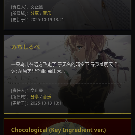
[责任人]：文止墨
[所属域]：
分享
/
音乐
[更新于]：2025-10-19 13:21
みちしるべ
一只鸟儿往远方飞走了 于无名的晴空下 寻觅着明天 作
词: 茅原実里作曲: 菊田大...
[责任人]：文止墨
[所属域]：
分享
/
音乐
[更新于]：2025-10-19 13:11
Chocological (Key Ingredient ver.)