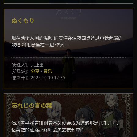
ぬくもり
现在两个人间的温暖 确实停在深夜四点透过电话两端的
歌唱 将思念连在一起 作词: ...
[责任人]：文止墨
[所属域]：
分享
/
音乐
[更新于]：2025-10-19 12:35
忘れじの言の葉
渴求着寻找着徘徊着不久便会成为道路那是几千几万几
亿英雄的征路那终归会失去被剥夺而...