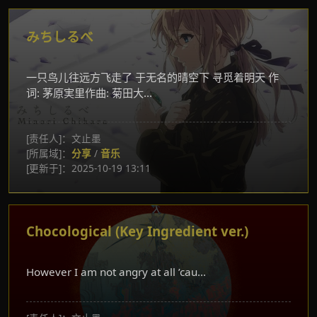
みちしるべ
一只鸟儿往远方飞走了 于无名的晴空下 寻觅着明天 作
词: 茅原実里作曲: 菊田大...
[责任人]：文止墨
[所属域]：
分享
/
音乐
[更新于]：2025-10-19 13:11
Chocological (Key Ingredient ver.)
However I am not angry at all ’cau...