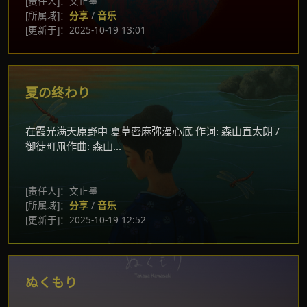
[责任人]：文止墨
[所属域]：
分享
/
音乐
[更新于]：2025-10-19 13:01
夏の终わり
在霞光满天原野中 夏草密麻弥漫心底 作词: 森山直太朗 /
御徒町凧作曲: 森山...
[责任人]：文止墨
[所属域]：
分享
/
音乐
[更新于]：2025-10-19 12:52
ぬくもり