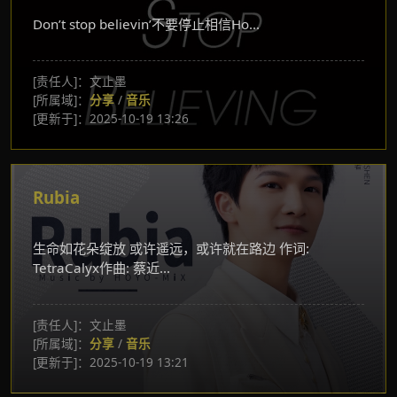
Don’t stop believin’不要停止相信Ho...
[责任人]：文止墨
[所属域]：
分享
/
音乐
[更新于]：2025-10-19 13:26
Rubia
生命如花朵绽放 或许遥远，或许就在路边 作词:
TetraCalyx作曲: 蔡近...
[责任人]：文止墨
[所属域]：
分享
/
音乐
[更新于]：2025-10-19 13:21