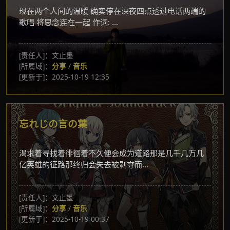
现在两个人间的温暖 确实停在深夜四点透过电话两端的
歌唱 将思念连在一起 作词: ...
[责任人]：文止墨
[所属域]：
分享
/
音乐
[更新于]：2025-10-19 12:35
忘れじの言の葉
渴求着寻找着徘徊着不久便会成为道路那是几千几万几
亿英雄的征路那终归会失去被剥夺而...
[责任人]：文止墨
[所属域]：
分享
/
音乐
[更新于]：2025-10-19 00:37