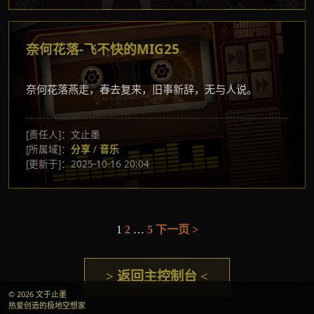
奈何花落-飞不快的MIG25
奈何花落燕走，春去复来，旧事新辞，无与人说。
[责任人]：文止墨
[所属域]：
分享
/
音乐
[更新于]：2025-10-16 20:04
1
2
…
5
下一页 >
文
章
> 返回主控制台 <
分
© 2026 文于止墨
页
热爱创造的极地空想家