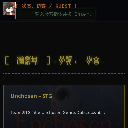
[ 状态：访客 / GUEST ]
C:\>
[ 检索域 ]：分类：
分享
Unchosen – STG
Team:STG Title:Unchosen Genre:Dubstep&nb...